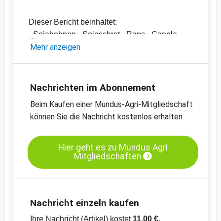
Dieser Bericht beinhaltet:
- Sojabohnen-, Sojaschrot-, Raps-, Canola-
und Rapsschrotpreise sowie diverse
Mehr anzeigen
Pflanzenöle
- Einschätzungen und Meinungen des
Handels
Nachrichten im Abonnement
- Offizielle Ernteschätzungen
Beim Kaufen einer Mundus-Agri-Mitgliedschaft
- Preischarts, Erntebilanzen und Import- und
können Sie die Nachricht kostenlos erhalten
Exportdaten
Kassamarkt - Sojaschrot LP - Hamburg
Hier geht es zu Mundus Agri
Mitgliedschaften
Kassamarkt - Rapssaat - Neuss
Nachricht einzeln kaufen
Ihre Nachricht (Artikel) kostet
11,00 €
.