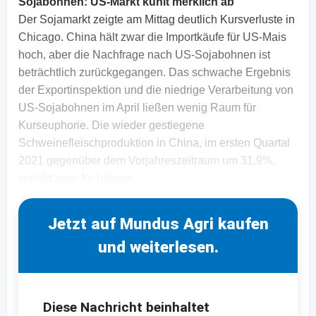
Sojabohnen:
US-Markt kühlt merklich ab
Der Sojamarkt zeigte am Mittag deutlich Kursverluste in
Chicago. China hält zwar die Importkäufe für US-Mais
hoch, aber die Nachfrage nach US-Sojabohnen ist
beträchtlich zurückgegangen. Das schwache Ergebnis
der Exportinspektion und die niedrige Verarbeitung von
US-Sojabohnen im April ließen wenig Raum für
Kurseuphorie. Die wieder gestiegene
Schweinefleischproduktion in China, im ersten Quartal
2021 gegenüber dem Vorjahreszeitraum um 31,9%,
spricht zwar für h&oum
Jetzt auf Mundus Agri kaufen
und weiterlesen.
Diese Nachricht beinhaltet