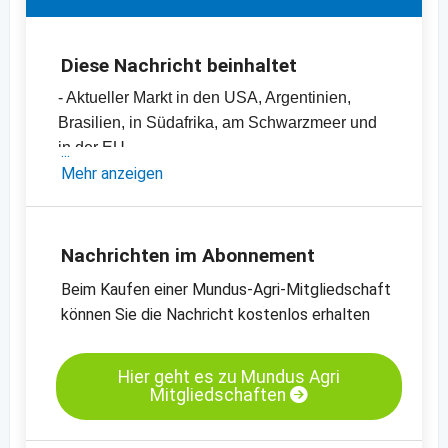
Diese Nachricht beinhaltet
- Aktueller Markt in den USA, Argentinien,
Brasilien, in Südafrika, am Schwarzmeer und
in der EU
- Nachfrage in Westeuropa und China
Mehr anzeigen
- Einschätzungen und Meinungen des
Handels.
- Offizielle Ernteschätzungen
Nachrichten im Abonnement
- Preischarts, Erntebilanzen und Import- und
Beim Kaufen einer Mundus-Agri-Mitgliedschaft
Exportdaten
können Sie die Nachricht kostenlos erhalten
- Mit Content von Mundus Agri
- Körnermaispreise
- Preischarts zum Kassamarkt in Frankreich,
Hier geht es zu Mundus Agri
Mitgliedschaften
Holland und Deutschland
-
Preischart Mais, gelb, 99.5% Reinheit,
MATIF