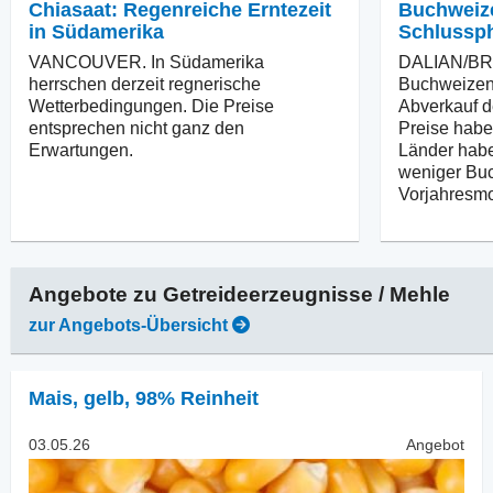
Chiasaat: Regenreiche Erntezeit
Buchweize
in Südamerika
Schlussp
VANCOUVER. In Südamerika
DALIAN/BRÜ
herrschen derzeit regnerische
Buchweizenm
Wetterbedingungen. Die Preise
Abverkauf d
entsprechen nicht ganz den
Preise habe
Erwartungen.
Länder habe
weniger Buc
Vorjahresmo
Angebote zu
Getreideerzeugnisse / Mehle
zur Angebots-Übersicht
Mais
,
gelb, 98% Reinheit
03.05.26
Angebot