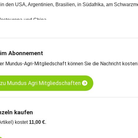
t in den USA, Argentinien, Brasilien, in Südafrika, am Schwarzm
Westeuropa und China
en und Meinungen des Handels.
teschätzungen
rntebilanzen und Import- und Exportdaten
on Mundus Agri
 im Abonnement
ise
er Mundus-Agri-Mitgliedschaft können Sie die Nachricht kosten
um Kassamarkt in Frankreich, Holland und Deutschland
s, gelb, 99.5% Reinheit, MATIF
s, kurzfristige Termine, CBOT
 zu Mundus Agri Mitgliedschaften
nzeln kaufen
Artikel) kostet
11,00 €
.