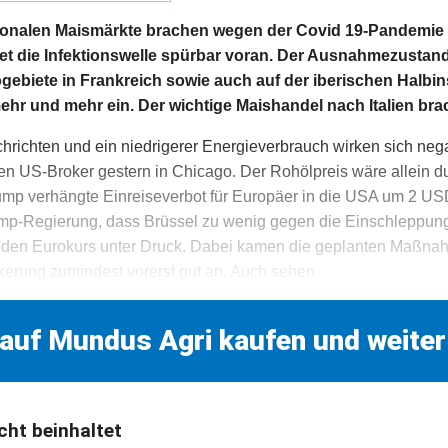
tionalen Maismärkte brachen wegen der Covid 19-Pandemie w
et die Infektionswelle spürbar voran. Der Ausnahmezustand
ebiete in Frankreich sowie auch auf der iberischen Halbi
ehr und mehr ein. Der wichtige Maishandel nach Italien brac
richten und ein niedrigerer Energieverbrauch wirken sich nega
en US-Broker gestern in Chicago. Der Rohölpreis wäre allein 
mp verhängte Einreiseverbot für Europäer in die USA um 2 USD 
mp-Regierung, dass Brüssel zu wenig gegen die Einschleppun
 den Eurokurs unter Druck. Dabei kamen die geplanten Maßna
kerung zumindest vorerst gut an. Auch sehen
 auf Mundus Agri kaufen und weiter
cht beinhaltet