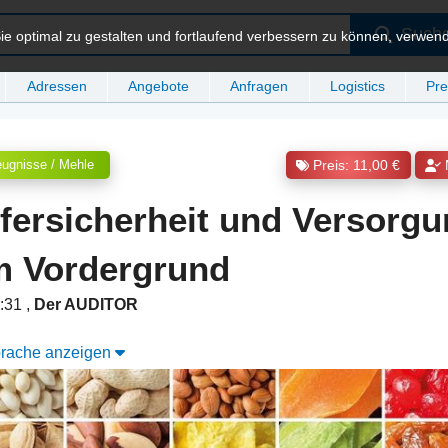
Such
e optimal zu gestalten und fortlaufend verbessern zu können, verwen
Adressen
Angebote
Anfragen
Logistics
Pre
eugnisse / Mehle
Preis: 11,00 €
efersicherheit und Versorg
m Vordergrund
3:31
,
Der AUDITOR
Sprache anzeigen