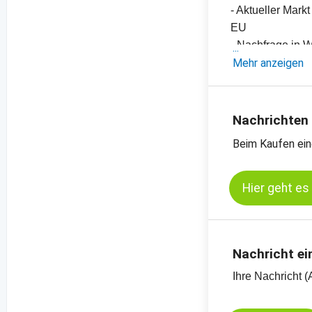
- Aktueller Mark
EU
- Nachfrage in 
- Einschätzung
Mehr anzeigen
- Offizielle Ern
- Preischarts, E
- Mit Content v
Nachrichten
- Körnermaispre
Beim Kaufen ein
- Preischarts z
-
Preischart Mai
-
Preischart Mai
Hier geht es
Nachricht ei
Ihre Nachricht (