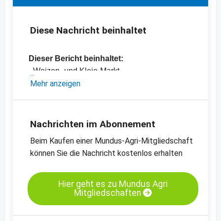
Diese Nachricht beinhaltet
Dieser Bericht beinhaltet:
- Weizen- und Kleie-Markt
- Mais-, Ethanol- und Maismehl-Markt
Mehr anzeigen
- Einschätzungen und Meinungen des
Handels
- Offizielle Ernteschätzungen
Nachrichten im Abonnement
- Preischarts, Erntebilanzen und Import- und
Beim Kaufen einer Mundus-Agri-Mitgliedschaft
Exportdaten
können Sie die Nachricht kostenlos erhalten
- Preischats zu verschiedenen Kassamärkten
-
Preischart B-Weizen, Brot- / Mahlweizen,
MATIF
Hier geht es zu Mundus Agri
Mitgliedschaften
-
Preischart B-Weizen, Brot- / Mahlweizen,
kurzfristige Termine, CBOT
-
Preischart Mais, gelb, 99.5% Reinheit,