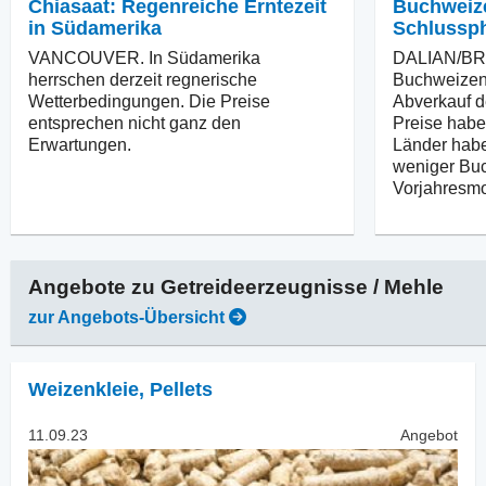
Chiasaat: Regenreiche Erntezeit
Buchweize
in Südamerika
Schlussp
VANCOUVER. In Südamerika
DALIAN/BRÜ
herrschen derzeit regnerische
Buchweizenm
Wetterbedingungen. Die Preise
Abverkauf d
entsprechen nicht ganz den
Preise habe
Erwartungen.
Länder habe
weniger Buc
Vorjahresmo
Angebote zu
Getreideerzeugnisse / Mehle
zur Angebots-Übersicht
Weizenkleie
,
Pellets
11.09.23
Angebot