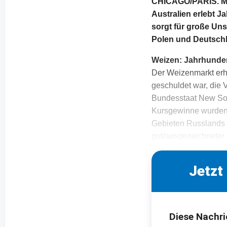
CHICAGO/PARIS. Mar
Australien erlebt J
sorgt für große Un
Polen und Deutsch
Weizen: Jahrhunde
Der Weizenmarkt erh
geschuldet war, die 
Bundesstaat New So
Kursgewinne wurden 
Gebieten Russlands 
gut/ausgezeichneter
Jetzt
Diese Nachri