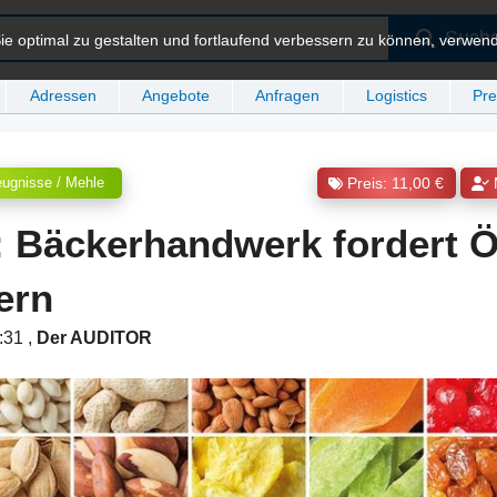
Such
e optimal zu gestalten und fortlaufend verbessern zu können, verwen
Adressen
Angebote
Anfragen
Logistics
Pre
eugnisse / Mehle
Preis: 11,00 €
: Bäckerhandwerk fordert 
ern
1:31
,
Der AUDITOR