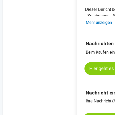
Dieser Bericht b
- Sojabohnen-, 
- Einschätzung
Mehr anzeigen
- Offizielle Ern
- Preischarts, E
Nachrichten
Kassamarkt - So
Beim Kaufen ein
Kassamarkt - Ra
Hier geht es
Nachricht ei
Ihre Nachricht (