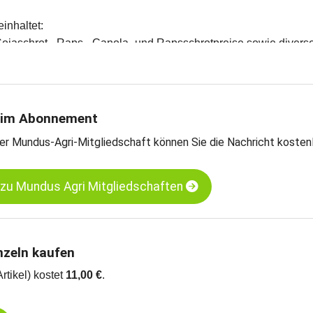
einhaltet:
Sojaschrot-, Raps-, Canola- und Rapsschrotpreise sowie divers
en und Meinungen des Handels
teschätzungen
rntebilanzen und Import- und Exportdaten
 im Abonnement
jaschrot LP - Hamburg
er Mundus-Agri-Mitgliedschaft können Sie die Nachricht kosten
pssaat - Neuss
 zu Mundus Agri Mitgliedschaften
nzeln kaufen
Artikel) kostet
11,00 €
.