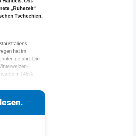
 Handels. Ost-
dnete „Ruhezeit“
ischen Tschechien,
taustraliens
regen hat im
nten geführt. Die
Winterweizen-
s wurde mit 45%
lesen.