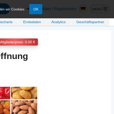
en
Anmelden / Registrieren
MENÜ
den wir Cookies.
OK
ischarts
Erntedaten
Analytics
Geschäftspartner
Mitgliederpreis: 0,00 €
Öffnung