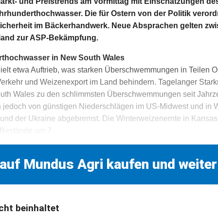
kt- und Preistrends am Vormittag mit Einschätzungen des
ahrhunderthochwasser. Die für Ostern von der Politik veror
sicherheit im Bäckerhandwerk. Neue Absprachen gelten zw
land zur ASP-Bekämpfung.
rthochwasser in New South Wales
ielt etwa Auftrieb, was starken Überschwemmungen in Teilen Os
Verkehr und Weizenexport im Land behindern. Tagelanger Stark
uth Wales zu den schlimmsten Überschwemmungen seit Jahrzeh
jedoch von günstigen Niederschlägen im US-Midwest und in 
und der Ukraine abgebremst. Die Winterweizenernte in Kansa
 Bestände um 7
 auf Mundus Agri kaufen und weiter
cht beinhaltet