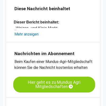
Diese Nachricht beinhaltet
Dieser Bericht beinhaltet:
- Weizen- und Kleie-Markt
- Mais-, Ethanol- und Maismehl-Markt
Mehr anzeigen
- Einschätzungen und Meinungen des
Handels
- Offizielle Ernteschätzungen
Nachrichten im Abonnement
- Preischarts, Erntebilanzen und Import- und
Beim Kaufen einer Mundus-Agri-Mitgliedschaft
Exportdaten
können Sie die Nachricht kostenlos erhalten
-
Preischart B-Weizen, Brot- / Mahlweizen,
MATIF
-
Preischart B-Weizen, Brot- / Mahlweizen,
Hier geht es zu Mundus Agri
Mitgliedschaften
kurzfristige Termine, CBOT
-
Preischart Mais, gelb, 99.5% Reinheit,
MATIF
-
Preischart Mais, kurzfristige Termine, CBOT