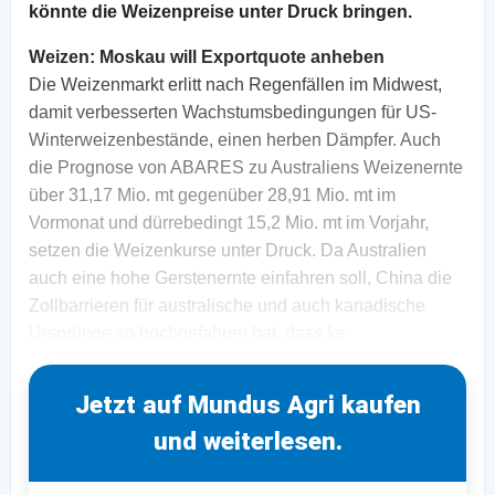
könnte die Weizenpreise unter Druck bringen.
Weizen: Moskau will Exportquote anheben
Die Weizenmarkt erlitt nach Regenfällen im Midwest,
damit verbesserten Wachstumsbedingungen für US-
Winterweizenbestände, einen herben Dämpfer. Auch
die Prognose von ABARES zu Australiens Weizenernte
über 31,17 Mio. mt gegenüber 28,91 Mio. mt im
Vormonat und dürrebedingt 15,2 Mio. mt im Vorjahr,
setzen die Weizenkurse unter Druck. Da Australien
auch eine hohe Gerstenernte einfahren soll, China die
Zollbarrieren für australische und auch kanadische
Ursprünge so hochgefahren hat, dass ke
Jetzt auf Mundus Agri kaufen
und weiterlesen.