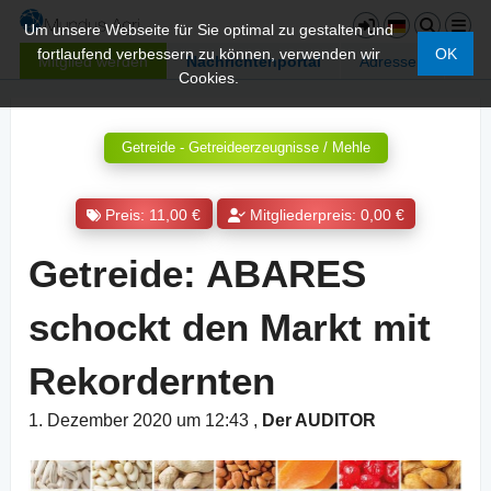
Um unsere Webseite für Sie optimal zu gestalten und
fortlaufend verbessern zu können, verwenden wir
OK
Mitglied werden
Nachrichtenportal
Adressen
Cookies.
Getreide - Getreideerzeugnisse / Mehle
Preis: 11,00 €
Mitgliederpreis: 0,00 €
Getreide: ABARES
schockt den Markt mit
Rekordernten
1. Dezember 2020 um 12:43
,
Der AUDITOR