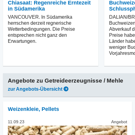
Chiasaat: Regenreiche Erntezeit
Buchweize
in Südamerika
Schlussp
VANCOUVER. In Südamerika
DALIAN/BRÜ
herrschen derzeit regnerische
Buchweizenm
Wetterbedingungen. Die Preise
Abverkauf d
entsprechen nicht ganz den
Preise habe
Erwartungen.
Länder habe
weniger Buc
Vorjahresmo
Angebote zu
Getreideerzeugnisse / Mehle
zur Angebots-Übersicht
Weizenkleie
,
Pellets
11.09.23
Angebot