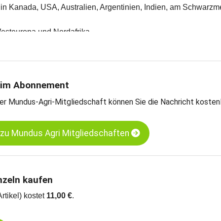
t in Kanada, USA, Australien, Argentinien, Indien, am Schwarzm
Westeuropa und Nordafrika
en und Meinungen des Handels
teschätzungen
rntebilanzen und Import- und Exportdaten
on Mundus Agri
 im Abonnement
B-, C- und E-Weizen sowie für Weizenkleie
er Mundus-Agri-Mitgliedschaft können Sie die Nachricht kosten
um Kassamarkt in Frankreich, Holland und Deutschland
eizen, Brot- / Mahlweizen, MATIF
eizen, Brot- / Mahlweizen, kurzfristige Termine, CBOT
 zu Mundus Agri Mitgliedschaften
nzeln kaufen
Artikel) kostet
11,00 €
.