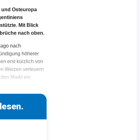
- und Osteuropa
gentiniens
ützte. Mit Blick
usbrüche nach oben.
cago nach
kündigung höherer
en erst kürzlich von
hen Weizen verteuern
 den Markt ein
lesen.