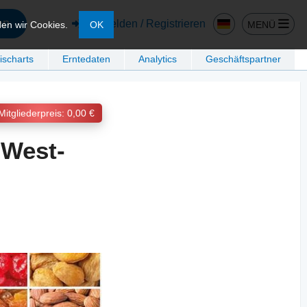
en
Anmelden / Registrieren
MENÜ
den wir Cookies.
OK
ischarts
Erntedaten
Analytics
Geschäftspartner
Mitgliederpreis: 0,00 €
 West-