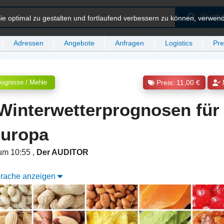
Such
e optimal zu gestalten und fortlaufend verbessern zu können, verwen
Adressen
Angebote
Anfragen
Logistics
Pre
eugnisse / Mehle
Preis: 11,00 €
Winterwetterprognosen für
europa
um 10:55
,
Der AUDITOR
Sprache anzeigen