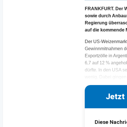
FRANKFURT. Der We
sowie durch Anbaur
Regierung überrasch
auf die kommende M
Der US-Weizenmarkt 
Gewinnmitnahmen der
Exportzölle in Argent
6,7 auf 12 % angehob
dürfte. In den USA s
wenig. Dabei gingen 
Jetzt
Diese Nachri