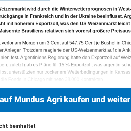
izenmarkt wird durch die Winterwetterprognosen in West
ückgänge in Frankreich und in der Ukraine beeinflusst. Ar
t mit höherem Exportzoll, was den US-Weizenmarkt leicht st
aisernte Brasiliens relativen sich vorerst größere Preisa
verlor am Morgen um 3 Cent auf 547,75 Cent je Bushel in Chi
 Anleger. Trotzdem reagierte der US-Weizenmarkt auf die An
inien fest. Argentiniens Regierung hatte den Exportzoll auf Weiz
en, zuletzt gab es Pläne für 15 % Exportzoll, was argentinisc
elbst unterstützten nur trockenere Wetterbedingungen in Kansas
die Fonds in Chicago mit netto 38.000 Kontrakten
 auf Mundus Agri kaufen und weiter
cht beinhaltet