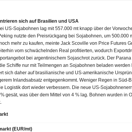
ntrieren sich auf Brasilien und USA
 bei US-Sojabohnen lag mit 557.000 mt knapp über der Vorwoche
. Peking nutzte den Preisrückgang bei Sojabohnen, um 500.00
noch mehr zu kaufen, meinte Jack Scoville von Price Futures 
iterhin vom schwächelnden Real profitierten, wodurch Exportdr
ortangebot bei argentinischem Sojaschrot zurück. Der Parana 
die Schiffe nur mit Teilmengen an Sojabohnen beladen werden 
ert sich daher auf brasilianische und US-amerikanische Urspr
erem Inlandsabsatz entgegenkommt. Weniger Regen in Süd-Br
ie Logistik dort wieder verbessern. Die neue US-Sojabohnenern
% gesät, was über dem Mittel von 4 % lag. Bohnen wurden in O
.
arkt
markt (EUR/mt)