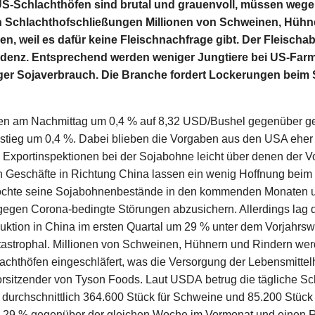
 US-Schlachthöfen sind brutal und grauenvoll, müssen wege
 Schlachthofschließungen Millionen von Schweinen, Hühn
en, weil es dafür keine Fleischnachfrage gibt. Der Fleischab
denz. Entsprechend werden weniger Jungtiere bei US-Farme
ger Sojaverbrauch. Die Branche fordert Lockerungen beim
n am Nachmittag um 0,4 % auf 8,32 USD/Bushel gegenüber ges
l stieg um 0,4 %. Dabei blieben die Vorgaben aus den USA eher 
 Exportinspektionen bei der Sojabohne leicht über denen der 
n Geschäfte in Richtung China lassen ein wenig Hoffnung bei
öchte seine Sojabohnenbestände in den kommenden Monaten u
gegen Corona-bedingte Störungen abzusichern. Allerdings lag 
ktion in China im ersten Quartal um 29 % unter dem Vorjahrsw
atastrophal. Millionen von Schweinen, Hühnern und Rindern we
chthöfen eingeschläfert, was die Versorgung der Lebensmittelh
rsitzender von Tyson Foods. Laut USDA betrug die tägliche Sc
urchschnittlich 364.600 Stück für Schweine und 85.200 Stück f
. 29 % gegenüber der gleichen Woche im Vormonat und einen