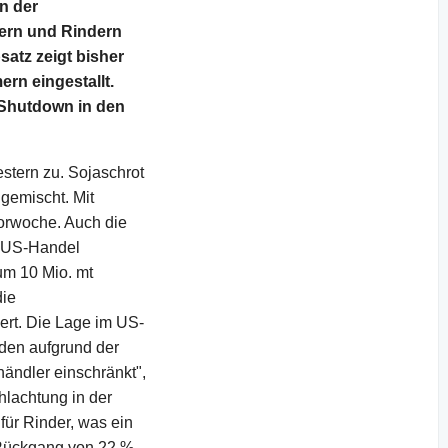
n der
ern und Rindern
satz zeigt bisher
rn eingestallt.
 Shutdown in den
tern zu. Sojaschrot
gemischt. Mit
Vorwoche. Auch die
m US-Handel
m 10 Mio. mt
die
ert. Die Lage im US-
rden aufgrund der
ändler einschränkt",
hlachtung in der
ür Rinder, was ein
 Rückgang von 22 %