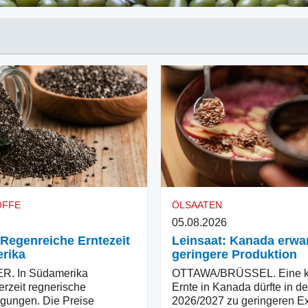
OFFE
ÖLSAATEN
05.08.2026
 Regenreiche Erntezeit
Leinsaat: Kanada erwar
rika
geringere Produktion
. In Südamerika
OTTAWA/BRÜSSEL. Eine kl
erzeit regnerische
Ernte in Kanada dürfte in d
gungen. Die Preise
2026/2027 zu geringeren E