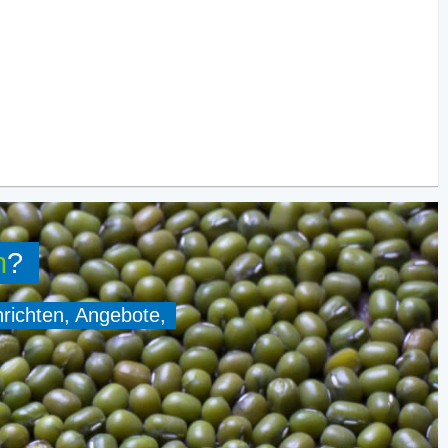
n
?
hrichten, Angebote,