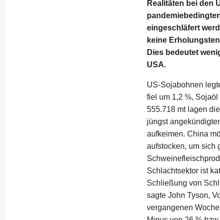
Realitäten bei den
pandemiebedingten
eingeschläfert werd
keine Erholungsten
Dies bedeutet weni
USA.
US-Sojabohnen legte
fiel um 1,2 %, Sojaö
555.718 mt lagen die
jüngst angekündigte
aufkeimen. China m
aufstocken, um sich 
Schweinefleischprodu
Schlachtsektor ist k
Schließung von Schla
sagte John Tyson, Vo
vergangenen Woche d
Minus von 26 % bzw