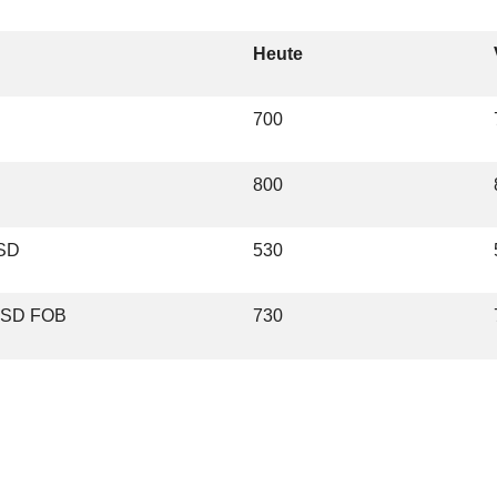
Heute
700
800
USD
530
USD FOB
730