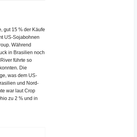
, gut 15 % der Käufe
0 mt US-Sojabohnen
Group. Während
uck in Brasilien noch
River führte so
konnten. Die
ünge, was dem US-
asilien und Nord-
te war laut Crop
hio zu 2 % und in