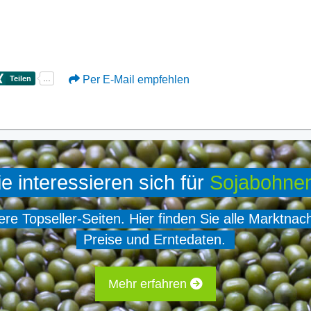
Per E-Mail empfehlen
ie interessieren sich für
Sojabohne
e Topseller-Seiten. Hier finden Sie alle Marktnac
Preise und Erntedaten.
Mehr erfahren