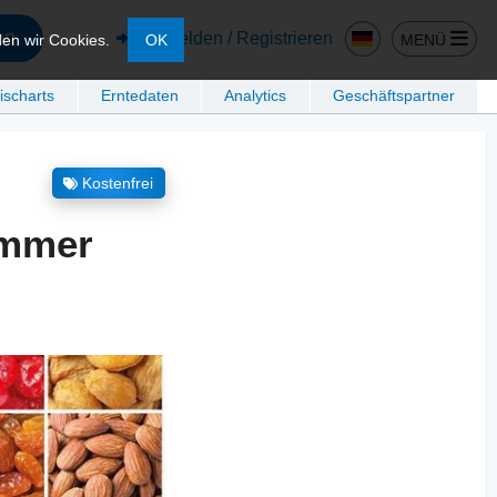
en
Anmelden / Registrieren
MENÜ
den wir Cookies.
OK
ischarts
Erntedaten
Analytics
Geschäftspartner
Kostenfrei
ämmer