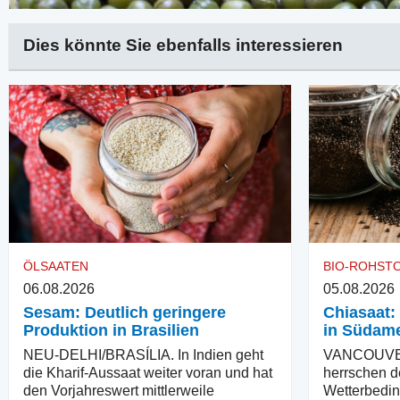
Dies könnte Sie ebenfalls interessieren
ÖLSAATEN
BIO-ROHST
06.08.2026
05.08.2026
Sesam: Deutlich geringere
Chiasaat:
Produktion in Brasilien
in Südame
NEU-DELHI/BRASÍLIA. In Indien geht
VANCOUVER
die Kharif-Aussaat weiter voran und hat
herrschen d
den Vorjahreswert mittlerweile
Wetterbedin