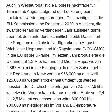
Auch in Westeuropa ist die Biodieselnachfrage für
Termine ab August aufgrund der Lockerung beim
Lockdown wieder angesprungen. Gleichzeitig stellt die
EU-Kommission eine Rapsernte 2020 in Aussicht, die
zwar größer als im vergangenen Jahr ausfallen dürfte,
aber trotzdem unterdurchschnittlich bleibt. Das schürt
die Sorge um die Rohstoffverfügbarkeit ab August.
Wichtigste Ursprungsland für Rapsimporte (NON-GMO)
in die EU ist die Ukraine. Im letzten Jahr produzierte die
Ukraine auf 1,3 Mio. ha rund 3,3 Mio. mt Raps, wovon
2,867 Mio. mt in die EU gingen. In dieser Saison geht
die Regierung in Kiew von nur 966.000 ha aus, weil
125.000 ha wegen Trockenheit umgepflügt werden
mussten. Bei Durchschnittserträgen von 2,5 bis 2,6 t/ha
wie etwa im Vorjahr kann daraus nur eine Ernte von 2,4
bis 2,5 Mio. mt erwachsen, das wäre 800.000 bis
900.000 mt niedriger als im Vorjahr. EU-Importeure
müssen sich darauf einstellen, aus der Ukraine