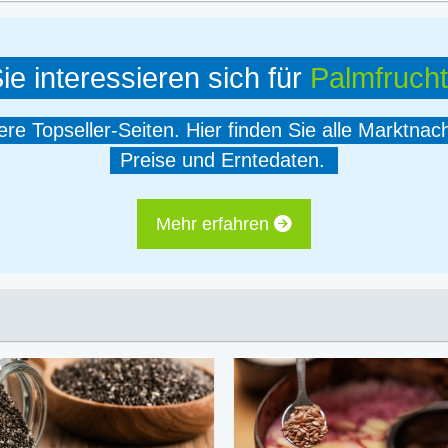
ie interessieren sich für
Palmfrucht
e Topseller-Seiten. Hier finden Sie alle Marktnac
Preise und Erntedaten.
Mehr erfahren