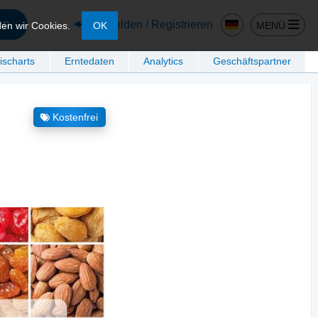
en
Anmelden / Registrieren
MENÜ
den wir Cookies.
OK
ischarts
Erntedaten
Analytics
Geschäftspartner
Kostenfrei