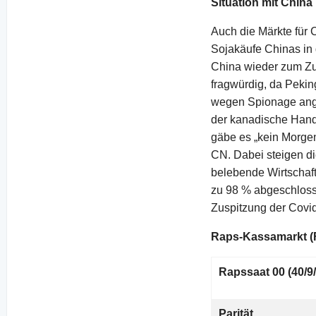
Situation mit China
Auch die Märkte für 
Sojakäufe Chinas in
China wieder zum Zu
fragwürdig, da Pekin
wegen Spionage ange
der kanadische Hand
gäbe es „kein Morgen
CN. Dabei steigen di
belebende Wirtschaf
zu 98 % abgeschlosse
Zuspitzung der Covi
Raps-Kassamarkt (F
Rapssaat 00 (40/9/
Parität