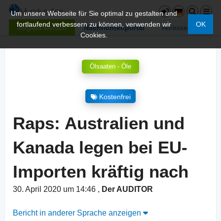
Um unsere Webseite für Sie optimal zu gestalten und
fortlaufend verbessern zu können, verwenden wir
OK
Mitglied werden
Nachrichtenportal
Adressen
Cookies.
Ölsaaten - Öle
Kostenfrei
Raps: Australien und
Kanada legen bei EU-
Importen kräftig nach
30. April 2020 um 14:46
,
Der AUDITOR
Bericht in anderer Sprache anzeigen