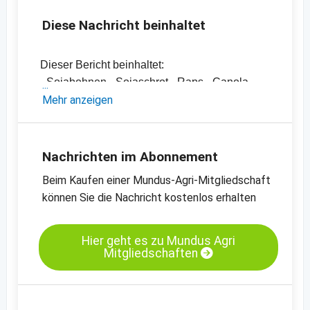
Diese Nachricht beinhaltet
Dieser Bericht beinhaltet:
- Sojabohnen-, Sojaschrot-, Raps-, Canola-
und Rapsschrotpreise, Sonnenblumenkerne
Mehr anzeigen
und -schrot sowie diverse Pflanzenöle
- Einschätzungen und Meinungen des
Handels
Nachrichten im Abonnement
- Offizielle Ernteschätzungen
Beim Kaufen einer Mundus-Agri-Mitgliedschaft
- Preischarts, Erntebilanzen und Import- und
können Sie die Nachricht kostenlos erhalten
Exportdaten
Kassamarkt - Sojaschrot LP - Hamburg
Hier geht es zu Mundus Agri
Mitgliedschaften
Kassamarkt - Rapssaat - Neuss