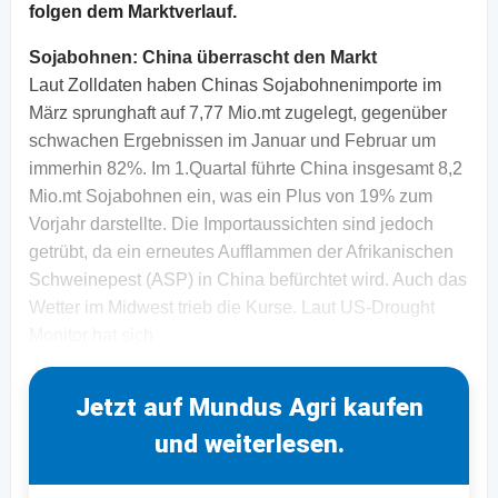
folgen dem Marktverlauf.
Sojabohnen:
China überrascht den Markt
Laut Zolldaten haben Chinas Sojabohnenimporte im
März sprunghaft auf 7,77 Mio.mt zugelegt, gegenüber
schwachen Ergebnissen im Januar und Februar um
immerhin 82%. Im 1.Quartal führte China insgesamt 8,2
Mio.mt Sojabohnen ein, was ein Plus von 19% zum
Vorjahr darstellte. Die Importaussichten sind jedoch
getrübt, da ein erneutes Aufflammen der Afrikanischen
Schweinepest (ASP) in China befürchtet wird. Auch das
Wetter im Midwest trieb die Kurse. Laut US-Drought
Monitor hat sich
Jetzt auf Mundus Agri kaufen
und weiterlesen.