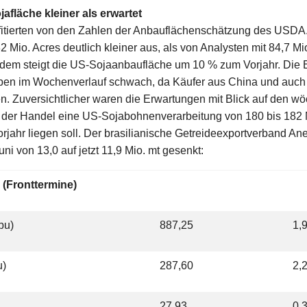
fläche kleiner als erwartet
itierten von den Zahlen der Anbauflächenschätzung des USDA. 
 Mio. Acres deutlich kleiner aus, als von Analysten mit 84,7 Mi
zdem steigt die US-Sojaanbaufläche um 10 % zum Vorjahr. Die 
ben im Wochenverlauf schwach, da Käufer aus China und auch
n. Zuversichtlicher waren die Erwartungen mit Blick auf den 
 der Handel eine US-Sojabohnenverarbeitung von 180 bis 182 M
jahr liegen soll. Der brasilianische Getreideexportverband Ane
ni von 13,0 auf jetzt 11,9 Mio. mt gesenkt:
 (Fronttermine)
bu)
887,25
1,
u)
287,60
2,
27,93
0,