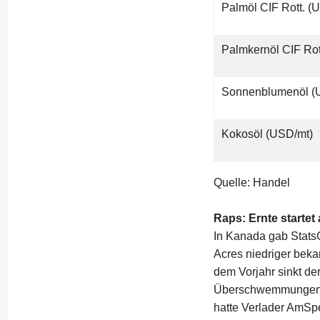
Palmöl CIF Rott. (
Palmkernöl CIF Rot
Sonnenblumenöl (
Kokosöl (USD/mt)
Quelle: Handel
Raps:
Ernte start
In Kanada gab Stats
Acres niedriger bek
dem Vorjahr sinkt d
Überschwemmungen u
hatte Verlader AmSp