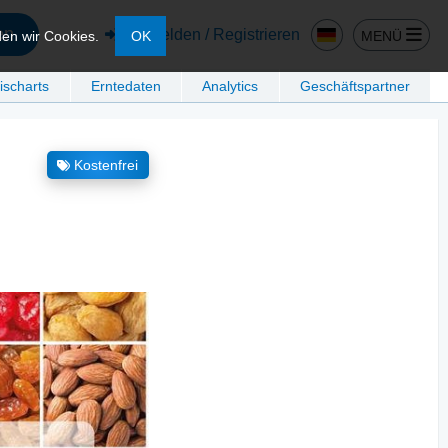
en
Anmelden / Registrieren
MENÜ
den wir Cookies.
OK
ischarts
Erntedaten
Analytics
Geschäftspartner
Kostenfrei