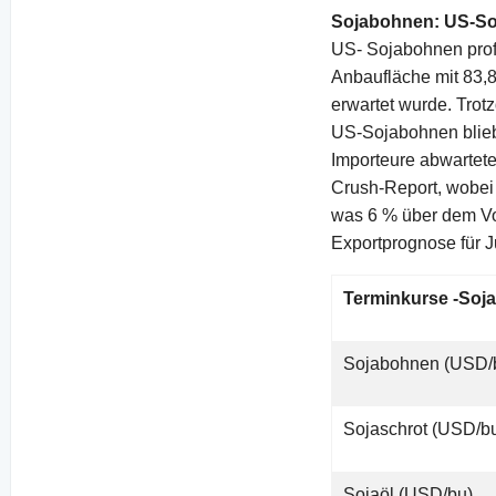
Sojabohnen: US-Soja
US- Sojabohnen prof
Anbaufläche mit 83,82
erwartet wurde. Trot
US-Sojabohnen blie
Importeure abwartete
Crush-Report, wobei
was 6 % über dem Vor
Exportprognose für Ju
Terminkurse -Soja
Sojabohnen (USD/
Sojaschrot (USD/b
Sojaöl (USD/bu)