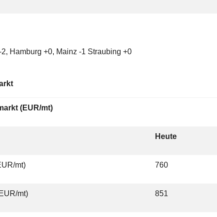
-2, Hamburg +0, Mainz -1 Straubing +0
arkt
markt (EUR/mt)
Heute
EUR/mt)
760
(EUR/mt)
851