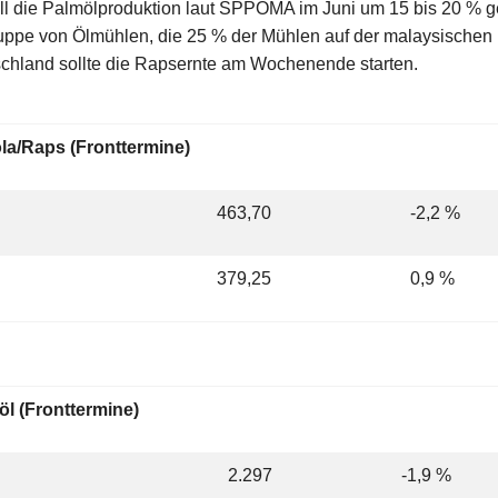
ll die Palmölproduktion laut SPPOMA im Juni um 15 bis 20 % g
ppe von Ölmühlen, die 25 % der Mühlen auf der malaysischen 
chland sollte die Rapsernte am Wochenende starten.
la/Raps (Fronttermine)
463,70
-2,2 %
379,25
0,9 %
l (Fronttermine)
2.297
-1,9 %