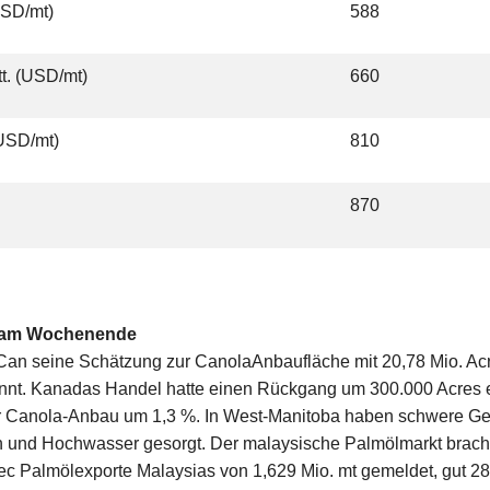
USD/mt)
588
t. (USD/mt)
660
USD/mt)
810
870
et am Wochenende
Can seine Schätzung zur CanolaAnbaufläche mit 20,78 Mio. A
annt. Kanadas Handel hatte einen Rückgang um 300.000 Acres 
er Canola-Anbau um 1,3 %. In West-Manitoba haben schwere Gew
nd Hochwasser gesorgt. Der malaysische Palmölmarkt brach w
ec Palmölexporte Malaysias von 1,629 Mio. mt gemeldet, gut 2