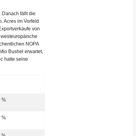
Danach fällt die
o. Acres im Vorfeld
Exportverkäufe von
 westeuropäische
wöchentlichen NOPA
io Bushel erwartet,
c hatte seine
9 %
2 %
3 %