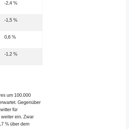
-2,4 %
-1,5 %
0,6 %
-1,2 %
cres um 100.000
erwartet. Gegenüber
itter für
eiter ein. Zwar
8,7 % über dem