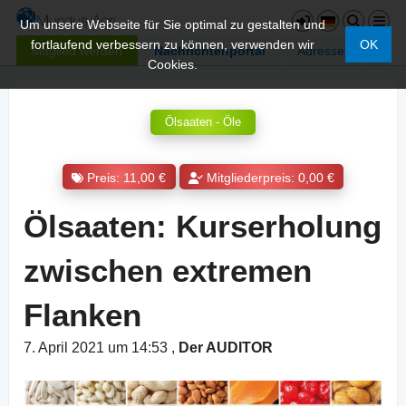
Um unsere Webseite für Sie optimal zu gestalten und
fortlaufend verbessern zu können, verwenden wir
OK
Mitglied werden
Nachrichtenportal
Adressen
Cookies.
Ölsaaten - Öle
Preis: 11,00 €
Mitgliederpreis: 0,00 €
Ölsaaten: Kurserholung
zwischen extremen
Flanken
7. April 2021 um 14:53
,
Der AUDITOR