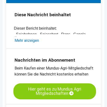
Diese Nachricht beinhaltet
Dieser Bericht beinhaltet:
- Sojabohnen-, Sojaschrot-, Raps-, Canola-
und Rapsschrotpreise sowie diverse
Mehr anzeigen
Pflanzenöle
- Einschätzungen und Meinungen des
Handels
Nachrichten im Abonnement
- Offizielle Ernteschätzungen
Beim Kaufen einer Mundus-Agri-Mitgliedschaft
- Preischarts, Erntebilanzen und Import- und
können Sie die Nachricht kostenlos erhalten
Exportdaten
Kassamarkt - Sojaschrot LP - Hamburg
Hier geht es zu Mundus Agri
Mitgliedschaften
Kassamarkt - Rapssaat - Neuss