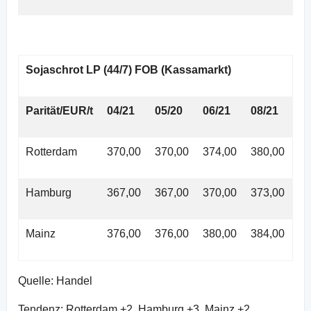
Sojaschrot LP (44/7) FOB (Kassamarkt)
Parität/EUR/t
04/21
05/20
06/21
08/21
Rotterdam
370,00
370,00
374,00
380,00
Hamburg
367,00
367,00
370,00
373,00
Mainz
376,00
376,00
380,00
384,00
Quelle: Handel
Tendenz: Rotterdam +2, Hamburg +3, Mainz +2