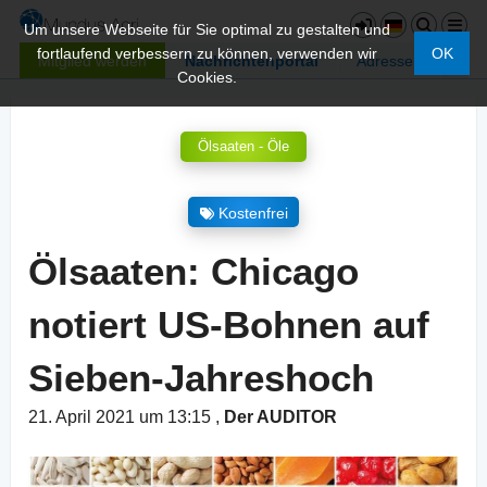
Um unsere Webseite für Sie optimal zu gestalten und
fortlaufend verbessern zu können, verwenden wir
OK
Mitglied werden
Nachrichtenportal
Adressen
Cookies.
Ölsaaten - Öle
Kostenfrei
Ölsaaten: Chicago
notiert US-Bohnen auf
Sieben-Jahreshoch
21. April 2021 um 13:15
,
Der AUDITOR