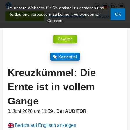
Um unsere Webseite für Sie optimal zu gestalten und
fortlaufend verbessern zu können, verwenden wir
OK
Mitglied werden
Nachrichtenportal
Adressen
Cookies.
Gewürze
Kostenfrei
Kreuzkümmel: Die
Ernte ist in vollem
Gange
3. Juni 2020 um 11:59
,
Der AUDITOR
Bericht auf Englisch anzeigen