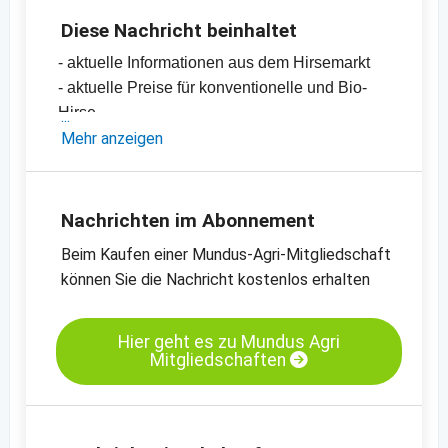
Diese Nachricht beinhaltet
- aktuelle Informationen aus dem Hirsemarkt
- aktuelle Preise für konventionelle und Bio-
Hirse
- EU-Importe 2023/24 vs. 2024/25
Mehr anzeigen
-
Preischarts Hirse, China und Indien
-
weitere Preischarts
Nachrichten im Abonnement
Beim Kaufen einer Mundus-Agri-Mitgliedschaft
können Sie die Nachricht kostenlos erhalten
Hier geht es zu Mundus Agri
Mitgliedschaften