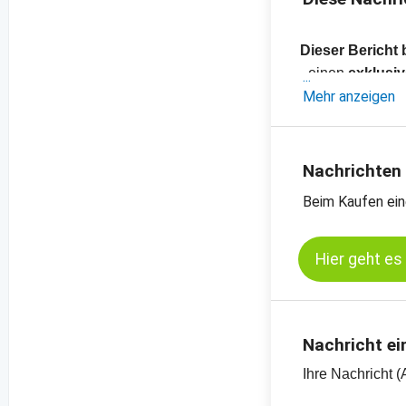
Dieser Bericht 
- einen
exklusiv
Chilischoten, K
Mehr anzeigen
- Preisliste mit ü
Nüsse, Kräuter
Nachrichten
Beim Kaufen ein
Hier geht es
Nachricht ei
Ihre Nachricht (