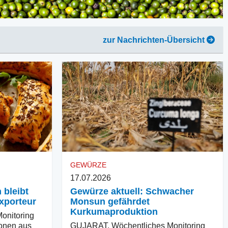
zur Nachrichten-Übersicht
GEWÜRZE
17.07.2026
 bleibt
Gewürze aktuell: Schwacher
xporteur
Monsun gefährdet
Kurkumaproduktion
onitoring
ionen aus
GUJARAT. Wöchentliches Monitoring