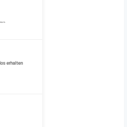
uma,
n
Gewürze,
los erhalten