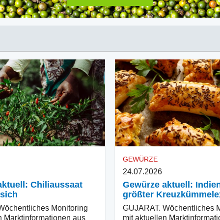
GEWÜRZE
24.07.2026
ktuell: Chiliaussaat
Gewürze aktuell: Indien
 sich
größter Kreuzkümmele
öchentliches Monitoring
GUJARAT. Wöchentliches M
en Marktinformationen aus
mit aktuellen Marktinformat