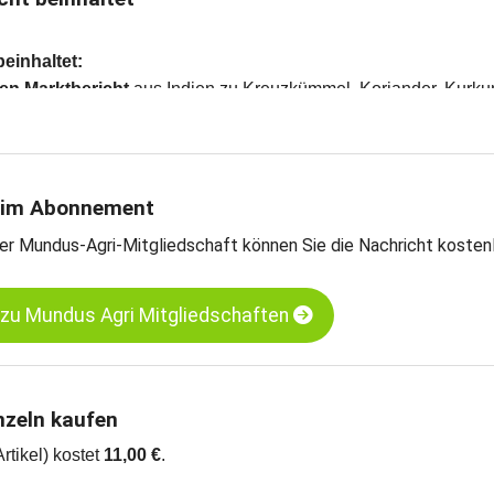
beinhaltet:
en Marktbericht
aus Indien zu Kreuzkümmel, Koriander, Kurk
ardamom und Pfeffer
ber
70 Preisen
zu Produkten und Rohstoffen aus den Bereiche
, Hülsenfrüchte, Trockenfrüchte, Ölsaaten und Getreide
 im Abonnement
er Mundus-Agri-Mitgliedschaft können Sie die Nachricht kosten
 zu Mundus Agri Mitgliedschaften
nzeln kaufen
Artikel) kostet
11,00 €
.