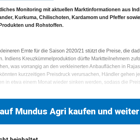
ches Monitoring mit aktuellen Marktinformationen aus Ind
nder, Kurkuma, Chilischoten, Kardamom und Pfeffer sowie e
 Produkten und Rohstoffen.
leineren Ernte für die Saison 2020/21 stützt die Preise, die da
n. Indiens Kreuzkümmelproduktion dürfte Marktteilnehmern zuf
hen, was vorrangig an den verkleinerten Anbauflächen in Rajas
 könnten kurzzeitigen Preisdruck verursachen, Händler gehen j
en in etwa einem Monat wieder sinken werden, sodass die Prei
 auf Mundus Agri kaufen und weiter
cht beinhaltet