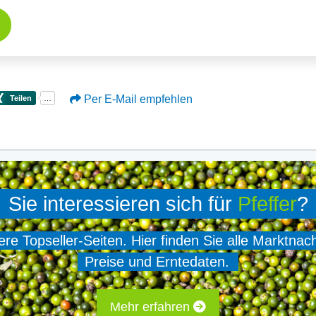
Per E-Mail empfehlen
Sie interessieren sich für
Pfeffer
?
e Topseller-Seiten. Hier finden Sie alle Marktnac
Preise und Erntedaten.
Mehr erfahren