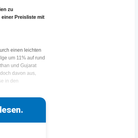
ien zu
iner Preisliste mit
durch einen leichten
olge um 11% auf rund
than und Gujarat
edoch davon aus,
se in den
lesen.