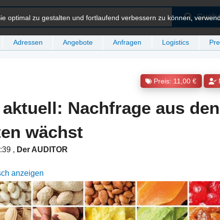
Such
e optimal zu gestalten und fortlaufend verbessern zu können, verwen
Adressen
Angebote
Anfragen
Logistics
Pre
Preis: 11,00 €
aktuell: Nachfrage aus den
ten wächst
7:39
,
Der AUDITOR
sch anzeigen