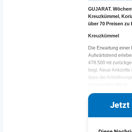
GUJARAT. Wöchentli
Kreuzkümmel, Koria
über 70 Preisen zu
Kreuzkümmel
Die Erwartung einer k
Aufwärtstrend erlebe
478.500 mt zurückge
liegt. Neue Ankünfte
dass die Anlieferung
kommenden Woch
Jetzt
Diese Nachri