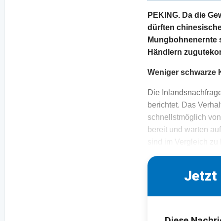
PEKING. Da die Gew
dürften chinesisch
Mungbohnenernte so
Händlern zuguteko
Weniger schwarze 
Die Inlandsnachfrage
berichtet. Das Verhal
schnellstmöglich von
bereit und warten au
sind im Vergleich zu
Jetzt
Diese Nachri