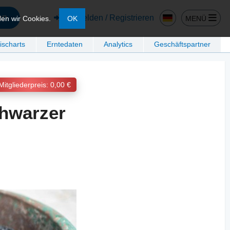
en
Anmelden / Registrieren
MENÜ
den wir Cookies.
OK
ischarts
Erntedaten
Analytics
Geschäftspartner
Mitgliederpreis: 0,00 €
chwarzer