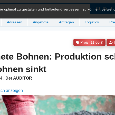
Such
e optimal zu gestalten und fortlaufend verbessern zu können, verwen
Adressen
Angebote
Anfragen
Logistics
Pre
Preis: 11,00 €
ete Bohnen: Produktion s
hnen sinkt
24
,
Der AUDITOR
sch anzeigen