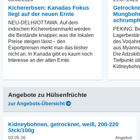
Kichererbsen: Kanadas Fokus
Getrockn
liegt auf der neuen Ernte
Mungbohn
schrumpf
NEU-DELHI/OTTAWA. Auf dem
indischen Kichererbsenmarkt werden
PEKING. Be
die Bestände knapper, was die lokalen
Lagerbestä
Preise steigen lässt – den
des Vorjahr
Exportpreisen merkt man das bisher
aus Myanmar
nicht an. In Kanada gibt es kaum noch
Die Adzukib
Interesse an der alten Ernte.
Tiefpunkt ü
Kidneybohne
Angebote zu
Hülsenfrüchte
zur Angebots-Übersicht
Kidneybohnen, getrocknet
,
weiß, 200-220
Stck/100g
03.05.26
Angebot