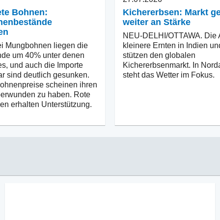
ete Bohnen:
Kichererbsen: Markt g
enbestände
weiter an Stärke
en
NEU-DELHI/OTTAWA. Die A
i Mungbohnen liegen die
kleinere Ernten in Indien un
nde um 40% unter denen
stützen den globalen
es, und auch die Importe
Kichererbsenmarkt. In Nord
 sind deutlich gesunken.
steht das Wetter im Fokus.
ohnenpreise scheinen ihren
berwunden zu haben. Rote
n erhalten Unterstützung.