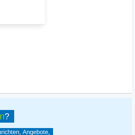
n
?
hrichten, Angebote,