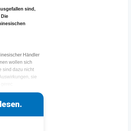
usgefallen sind,
 Die
chinesischen
hinesischer Händler
hnen wollen sich
 sind dazu nicht
 Auswirkungen, sie
 gerec
lesen.