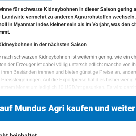
inne für schwarze Kidneybohnen in dieser Saison gering a
e Landwirte vermehrt zu anderen Agrarrohstoffen wechseln.
ll in Myanmar indes kleiner sein als im Vorjahr, was den 
mmt.
Kidneybohnen in der nächsten Saison
 nach schwarzen Kidneybohnen ist weiterhin gering, wie ein c
ten der Erzeuger ist dabei völlig unterschiedlich: manche von i
 ihren Beständen trennen und bieten günstige Preise an, andere
f Preissteigerungen. Auf die Exportpreise hat dies bisher wenig
 letztem Monat um lediglich 10 USD/mt gesunken. Es wird damit
 auf Mundus Agri kaufen und weiter
cht beinhaltet