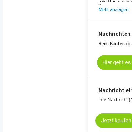
- ein Update zu
- die neuesten 
Mehr anzeigen
- aktuelle Preise
-
Preischart, But
-
Preischart, Bu
Nachrichten
-
weitere Preisch
Beim Kaufen ein
Hier geht es
Nachricht ei
Ihre Nachricht (
Jetzt kaufen