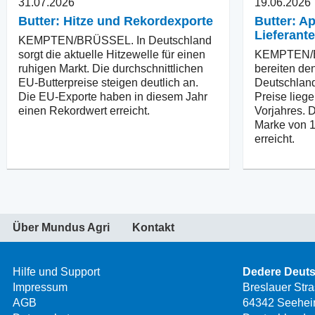
31.07.2026
19.06.2026
Butter: Hitze und Rekordexporte
Butter: A
Lieferant
KEMPTEN/BRÜSSEL. In Deutschland
sorgt die aktuelle Hitzewelle für einen
KEMPTEN/B
ruhigen Markt. Die durchschnittlichen
bereiten den
EU-Butterpreise steigen deutlich an.
Deutschland
Die EU-Exporte haben in diesem Jahr
Preise lieg
einen Rekordwert erreicht.
Vorjahres. 
Marke von 1
erreicht.
Über Mundus Agri
Kontakt
Hilfe und Support
Dedere Deut
Impressum
Breslauer Str
AGB
64342 Seehei