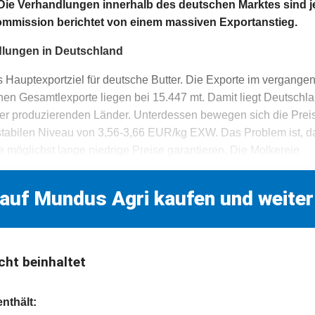
. Die Verhandlungen innerhalb des deutschen Marktes sind j
mmission berichtet von einem massiven Exportanstieg.
dlungen in Deutschland
s Hauptexportziel für deutsche Butter. Die Exporte im vergange
hen Gesamtlexporte liegen bei 15.447 mt. Damit liegt Deutschlan
er produzierenden Länder. Unterdessen bewegen sich die Preis
stabilen Niveau von 3,56-3,66 EUR/kg EXW. Das Problem ist, d
e möglichst lange niedrige Preise garantieren. Die Molkereie
 auf Mundus Agri kaufen und weiter
cht beinhaltet
enthält: