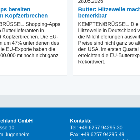
28.05.2026
pps bereiten
Butter: Hitzewelle mac
en Kopfzerbrechen
bemerkbar
RÜSSEL. Shopping-Apps
KEMPTEN/BRÜSSEL. Die d
 Butterlieferanten in
Hitzewelle in Deutschland w
 Kopfzerbrechen. Die EU-
die Milchlieferungen auswi
en um 47% unter denen des
Preise sind nicht ganz so att
Die EU-Exporte haben die
den USA. Im ersten Quartal
00.000 mt noch nicht ganz
erreichten die EU-Butterexp
Rekordwert.
schland GmbH
Kontakte
asse 10
Tel:
+49 6257 94295-30
m-Jugenheim
Fax: +49 6257 94295-49