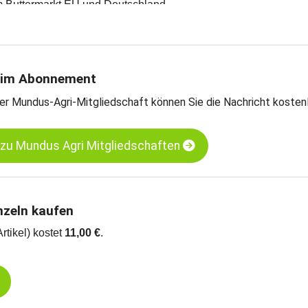
m Buttermarkt EU und Deutschland
EU-Exportpreise
ter, EXW, Polen
tter, EXW, Deutschland
 im Abonnement
arts
er Mundus-Agri-Mitgliedschaft können Sie die Nachricht kosten
 zu Mundus Agri Mitgliedschaften
nzeln kaufen
Artikel) kostet
11,00 €
.