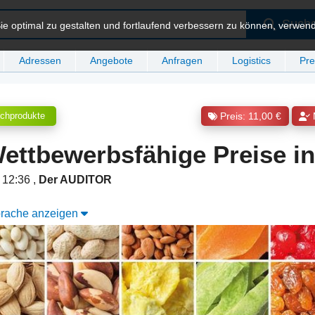
Such
e optimal zu gestalten und fortlaufend verbessern zu können, verwen
Adressen
Angebote
Anfragen
Logistics
Pre
lchprodukte
Preis: 11,00 €
Wettbewerbsfähige Preise i
m 12:36
,
Der AUDITOR
Sprache anzeigen