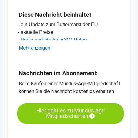
Diese Nachricht beinhaltet
- ein Update zum Buttermarkt der EU
- aktuelle Preise
-
Preischart, Butter, EXW, Polen
-
Mehr anzeigen
Preischart, Butter, EXW, Deutschland
-
weitere Preischarts
Nachrichten im Abonnement
Beim Kaufen einer Mundus-Agri-Mitgliedschaft
können Sie die Nachricht kostenlos erhalten
Hier geht es zu Mundus Agri
Mitgliedschaften