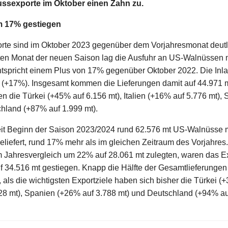
ussexporte im Oktober einen Zahn zu.
m 17% gestiegen
te sind im Oktober 2023 gegenüber dem Vorjahresmonat deutl
iten Monat der neuen Saison lag die Ausfuhr an US-Walnüssen 
ntspricht einem Plus von 17% gegenüber Oktober 2022. Die Inl
 (+17%). Insgesamt kommen die Lieferungen damit auf 44.971 
die Türkei (+45% auf 6.156 mt), Italien (+16% auf 5.776 mt),
hland (+87% auf 1.999 mt).
it Beginn der Saison 2023/2024 rund 62.576 mt US-Walnüsse 
geliefert, rund 17% mehr als im gleichen Zeitraum des Vorjahre
im Jahresvergleich um 22% auf 28.061 mt zulegten, waren das 
34.516 mt gestiegen. Knapp die Hälfte der Gesamtlieferungen 
 als die wichtigsten Exportziele haben sich bisher die Türkei (
028 mt), Spanien (+26% auf 3.788 mt) und Deutschland (+94% au