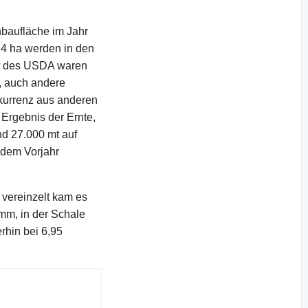
nbaufläche im Jahr
874 ha werden in den
cht des USDA waren
g, auch andere
nkurrenz aus anderen
 Ergebnis der Ernte,
nd 27.000 mt auf
 dem Vorjahr
 vereinzelt kam es
 mm, in der Schale
rhin bei 6,95