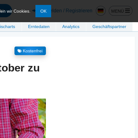
en
Anmelden / Registrieren
MENÜ
den wir Cookies.
OK
ischarts
Erntedaten
Analytics
Geschäftspartner
Kostenfrei
tober zu