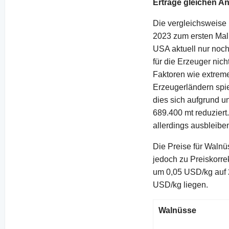
Erträge gleichen 
Die vergleichsweise 
2023 zum ersten Mal 
USA aktuell nur noch
für die Erzeuger nic
Faktoren wie extrem
Erzeugerländern spie
dies sich aufgrund u
689.400 mt reduziert
allerdings ausbleibe
Die Preise für Walnü
jedoch zu Preiskorre
um 0,05 USD/kg auf 2
USD/kg liegen.
Walnüsse