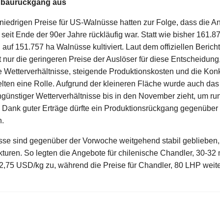
Anbaurückgang aus
niedrigen Preise für US-Walnüsse hatten zur Folge, dass die A
seit Ende der 90er Jahre rückläufig war. Statt wie bisher 161.
 auf 151.757 ha Walnüsse kultiviert. Laut dem offiziellen Beri
ht nur die geringeren Preise der Auslöser für diese Entscheidun
e Wetterverhältnisse, steigende Produktionskosten und die Ko
lten eine Rolle. Aufgrund der kleineren Fläche wurde auch das
ngünstiger Wetterverhältnisse bis in den November zieht, um ru
. Dank guter Erträge dürfte ein Produktionsrückgang gegenüber
n.
sse sind gegenüber der Vorwoche weitgehend stabil geblieben,
kturen. So legten die Angebote für chilenische Chandler, 30-32
,75 USD/kg zu, während die Preise für Chandler, 80 LHP weite