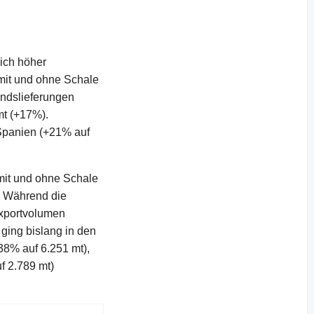
ich höher
mit und ohne Schale
andslieferungen
mt (+17%).
 Spanien (+21% auf
mit und ohne Schale
s. Während die
Exportvolumen
ging bislang in den
+38% auf 6.251 mt),
f 2.789 mt)