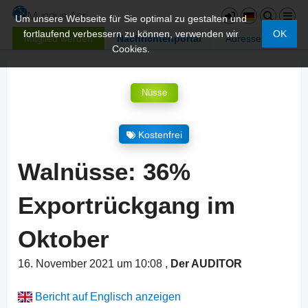
Um unsere Webseite für Sie optimal zu gestalten und
fortlaufend verbessern zu können, verwenden wir
OK
Mitglied werden
Nachrichtenportal
Adressen
Cookies.
Nüsse
Kostenfrei
Walnüsse: 36%
Exportrückgang im
Oktober
16. November 2021 um 10:08
,
Der AUDITOR
Bericht auf Englisch anzeigen