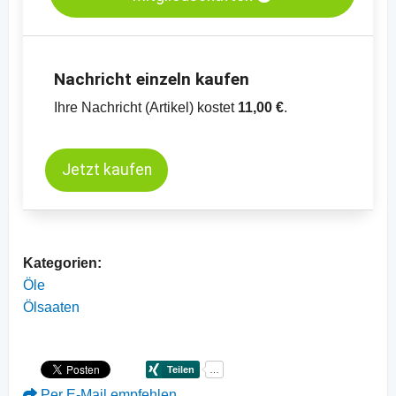
-
Preischart Sojabohnen, getrocknet,
kurzfristige Termine, CBOT
-
Preischart Sojaöl, raffiniert, CBOT
Nachricht einzeln kaufen
Ihre Nachricht (Artikel) kostet
11,00 €
.
Jetzt kaufen
Kategorien:
Öle
Ölsaaten
Per E-Mail empfehlen