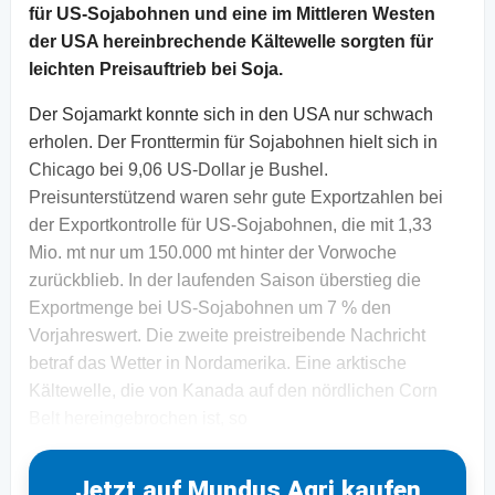
für US-Sojabohnen und eine im Mittleren Westen
der USA hereinbrechende Kältewelle sorgten für
leichten Preisauftrieb bei Soja.
Der Sojamarkt konnte sich in den USA nur schwach
erholen. Der Fronttermin für Sojabohnen hielt sich in
Chicago bei 9,06 US-Dollar je Bushel.
Preisunterstützend waren sehr gute Exportzahlen bei
der Exportkontrolle für US-Sojabohnen, die mit 1,33
Mio. mt nur um 150.000 mt hinter der Vorwoche
zurückblieb. In der laufenden Saison überstieg die
Exportmenge bei US-Sojabohnen um 7 % den
Vorjahreswert. Die zweite preistreibende Nachricht
betraf das Wetter in Nordamerika. Eine arktische
Kältewelle, die von Kanada auf den nördlichen Corn
Belt hereingebrochen ist, so
Jetzt auf Mundus Agri kaufen