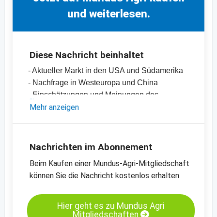
und weiterlesen.
Diese Nachricht beinhaltet
- Aktueller Markt in den USA und Südamerika
- Nachfrage in Westeuropa und China
- Einschätzungen und Meinungen des
Handels
Mehr anzeigen
- Offizielle Ernteschätzungen
- Preischarts, Erntebilanzen, Import- und
Exportdaten
Nachrichten im Abonnement
- Mit Content von Mundus Agri
Beim Kaufen einer Mundus-Agri-Mitgliedschaft
- Sojaschrot und Sojaölpreise
können Sie die Nachricht kostenlos erhalten
- Preischarts zum Kassamarkt in Holland und
Deutschland
-
Preischart Sojaschrot, kurzfristige Termine,
Hier geht es zu Mundus Agri
Mitgliedschaften
CBoT