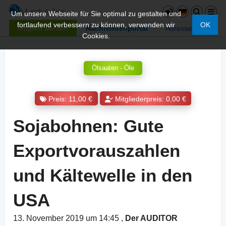
Um unsere Webseite für Sie optimal zu gestalten und
fortlaufend verbessern zu können, verwenden wir
OK
Mitglied werden
Nachrichtenportal
Adressen
Cookies.
Ölsaaten - Öle
Preis: 11,00 €
Mitgliederpreis: 0,00 €
Sojabohnen: Gute
Exportvorauszahlen
und Kältewelle in den
USA
13. November 2019 um 14:45
,
Der AUDITOR