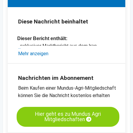
Diese Nachricht beinhaltet
Dieser Bericht enthält:
- exklusiver Marktbericht aus dem Iran
- aktuelle Preise aus dem Iran
Mehr anzeigen
- Preischart Safran, getrocknet, Negin, Iran
-
Preischarts
Nachrichten im Abonnement
Beim Kaufen einer Mundus-Agri-Mitgliedschaft
können Sie die Nachricht kostenlos erhalten
Hier geht es zu Mundus Agri
Mitgliedschaften