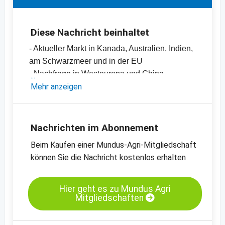
Diese Nachricht beinhaltet
- Aktueller Markt in Kanada, Australien, Indien,
am Schwarzmeer und in der EU
- Nachfrage in Westeuropa und China
- Einschätzungen und Meinungen des
Mehr anzeigen
Handels
- Offizielle Ernteschätzungen
- Preischarts, Erntebilanzen und Import- und
Nachrichten im Abonnement
Exportdaten
Beim Kaufen einer Mundus-Agri-Mitgliedschaft
- Preischarts zum Kassamarkt in Frankreich
können Sie die Nachricht kostenlos erhalten
und Deutschland
- Mit Content von Mundus Agri
-
Preischart Raps, MATIF
Hier geht es zu Mundus Agri
Mitgliedschaften