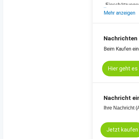
- Einschätzung
- Offizielle Ern
Mehr anzeigen
- Preischarts, E
- Mit Content v
-
Preischart Rap
Nachrichten
Beim Kaufen ein
Hier geht es
Nachricht ei
Ihre Nachricht (
Jetzt kaufen