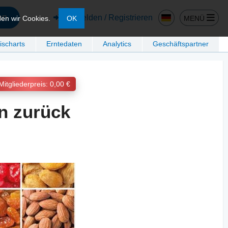
en
Anmelden / Registrieren
MENÜ
den wir Cookies.
OK
ischarts
Erntedaten
Analytics
Geschäftspartner
Mitgliederpreis: 0,00 €
n zurück