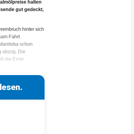
almölpreise halten
esende gut gedeckt,
einbruch hinter sich
sam Fahrt
 Manitoba schon
ng abzog. Die
l die Ernte
lesen.