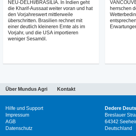
NEU-DELHI/BRASÍLIA. In Indien geht
VANCOUVER
die Kharif-Aussaat weiter voran und hat
herrschen d
den Vorjahreswert mittlerweile
Wetterbedin
überschritten. Brasilien rechnet mit
entsprechen
einer deutlich kleineren Ernte als im
Erwartunge
Vorjahr, und die USA importieren
weniger Sesamöl.
Über Mundus Agri
Kontakt
Hilfe und Support
Dedere Deut
Impressum
Breslauer Str
AGB
64342 Seehei
Datenschutz
Deutschland