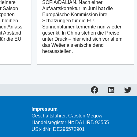
einere
SOFIA/DALIAN. Nach einer
er Saison
Aufwärtskorrektur im Juni hat die
xporten
Europäische Kommission ihre
 bleiben
Schätzungen für die EU-
nen Anlass
Sonnenblumenkernernte nun wieder
it Abstand
gesenkt. In China stehen die Preise
für die EU.
unter Druck – hier wird sich vor allem
das Wetter als entscheidend
herausstellen.
Impressum
Geschäftsführer: Carsten Megow
Handelsregister-Nr: DA HRB 93555
USt-IdNr: DE296572901