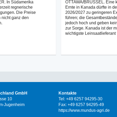
. In Südamerika
OTTAWA/BRÜSSEL. Eine kl
erzeit regnerische
Ernte in Kanada dürfte in d
gungen. Die Preise
2026/2027 zu geringeren E
 nicht ganz den
führen; die Gesamtbestände
n.
jedoch hoch und geben kei
zur Sorge. Kanada ist der m
wichtigste Leinsaatlieferant 
schland GmbH
Kontakte
asse 10
Tel:
+49 6257 94295-30
m-Jugenheim
Fax: +49 6257 94295-49
https://www.mundus-agri.de