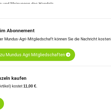
en und Meinungen des Handels
teschätzungen
rntebilanzen und Import- und Exportdaten
on Mundus Agri
s, MATIF
 im Abonnement
er Mundus-Agri-Mitgliedschaft können Sie die Nachricht kosten
 zu Mundus Agri Mitgliedschaften
nzeln kaufen
Artikel) kostet
11,00 €
.