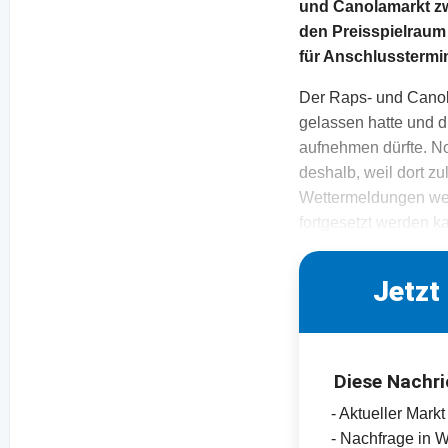
und Canolamarkt zw
den Preisspielraum
für Anschlusstermin
Der Raps- und Canol
gelassen hatte und 
aufnehmen dürfte. N
deshalb, weil dort zu
Wettermeldungen wer
fortgesetzt werden k
Jetzt
Diese Nachri
- Aktueller Mark
- Nachfrage in 