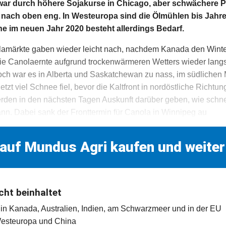
ar durch höhere Sojakurse in Chicago, aber schwächere P
 nach oben eng. In Westeuropa sind die Ölmühlen bis Jahr
e im neuen Jahr 2020 besteht allerdings Bedarf.
amärkte gaben wieder leicht nach, nachdem Kanada den Winter
die Canolaernte aufgrund trockenwärmeren Wetters wieder lang
och war es in Alberta und Saskatchewan zu nass, im südlichen
letzt viel Schnee fiel, bevor die Kaltfront in nordöstliche Richtu
den in den nächsten Tagen Auskunft darüber geben, wie schnel
ann. Dabei sank der Fronttermin für Canola in Winnipeg au
 auf Mundus Agri kaufen und weiter
cht beinhaltet
t in Kanada, Australien, Indien, am Schwarzmeer und in der EU
Westeuropa und China