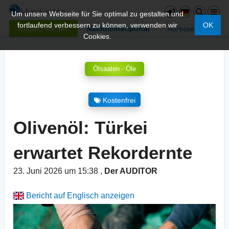
Um unsere Webseite für Sie optimal zu gestalten und
fortlaufend verbessern zu können, verwenden wir
OK
Mitglied werden
Nachrichtenportal
Adressen
Cookies.
Ölsaaten - Öle
Kostenfrei
Olivenöl: Türkei
erwartet Rekordernte
23. Juni 2026 um 15:38
,
Der AUDITOR
Bericht auf Englisch anzeigen