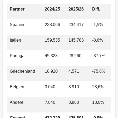
Partner
2024/25
2025/26
Diff.
Spanien
238.066
234.417
-1,5%
Italien
159.535
145.783
-8,6%
Portugal
45.328
28.260
-37,7%
Griechenland
18.920
4.571
-75,8%
Belgien
3.040
3.910
28,6%
Andere
7.840
8.860
13,0%
Gesamt
472.729
425.801
-9,9%