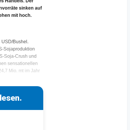
s Handels. Der
vorräte sinken auf
ehen mit hoch.
14 USD/Bushel.
S-Sojaproduktion
US-Soja-Crush und
nen sensationellen
24,7 Mio. mt im Jahr
lesen.