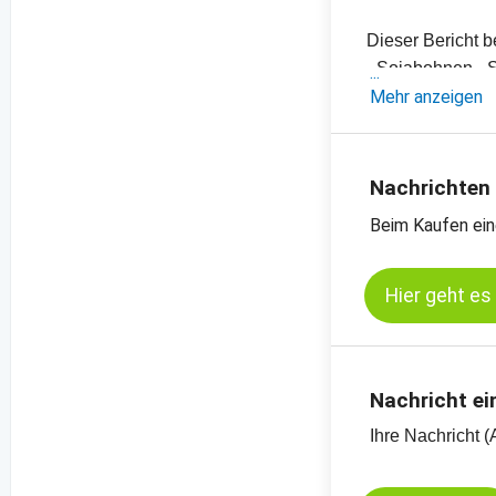
Dieser Bericht b
- Sojabohnen-, 
- Einschätzung
Mehr anzeigen
- Offizielle Ern
- Preischarts, E
-
Preischart Soja
Nachrichten
-
Preischart Soj
Beim Kaufen ein
-
Preischart Soja
-
Preischart Rap
Hier geht es
Nachricht ei
Ihre Nachricht (