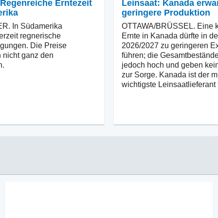
 Regenreiche Erntezeit
Leinsaat: Kanada erwar
rika
geringere Produktion
. In Südamerika
OTTAWA/BRÜSSEL. Eine kl
erzeit regnerische
Ernte in Kanada dürfte in d
gungen. Die Preise
2026/2027 zu geringeren E
 nicht ganz den
führen; die Gesamtbestände
n.
jedoch hoch und geben kei
zur Sorge. Kanada ist der m
wichtigste Leinsaatlieferant 