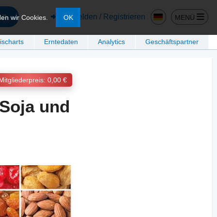
en
Anmelden / Registrieren
MENÜ
den wir Cookies.
OK
ischarts
Erntedaten
Analytics
Geschäftspartner
Mitgliederpreis: 0,00 €
 Soja und