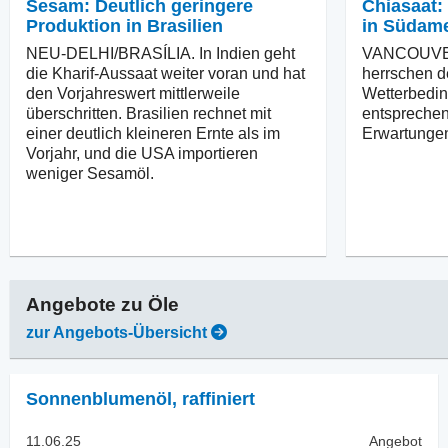
Sesam: Deutlich geringere
Chiasaat:
Produktion in Brasilien
in Südame
NEU-DELHI/BRASÍLIA. In Indien geht
VANCOUVER
die Kharif-Aussaat weiter voran und hat
herrschen d
den Vorjahreswert mittlerweile
Wetterbedin
überschritten. Brasilien rechnet mit
entsprechen
einer deutlich kleineren Ernte als im
Erwartunge
Vorjahr, und die USA importieren
weniger Sesamöl.
Angebote zu
Öle
zur Angebots-Übersicht
Sonnenblumenöl
,
raffiniert
11.06.25
Angebot