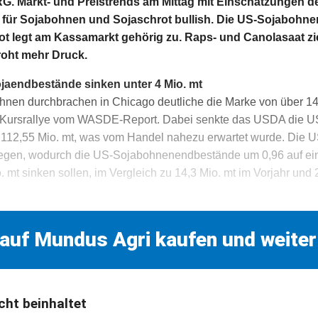
Markt- und Preistrends am Mittag mit Einschätzungen de
ür Sojabohnen und Sojaschrot bullish. Die US-Sojabohnen
rot legt am Kassamarkt gehörig zu. Raps- und Canolasaat zi
oht mehr Druck.
aendbestände sinken unter 4 Mio. mt
ohnen durchbrachen in Chicago deutliche die Marke von über 
 Kursrallye vom WASDE-Report. Dabei senkte das USDA die U
 112,55 Mio. mt, was vom Handel nahezu erwartet wurde. Die 
ulegen, wodurch die US-Sojabohnenendbestände um 0,96 auf ei
. mt sinken sollen, im Vergleich zu 14,3 Mio. mt im Vorjahr und 
 auf Mundus Agri kaufen und weiter
cht beinhaltet