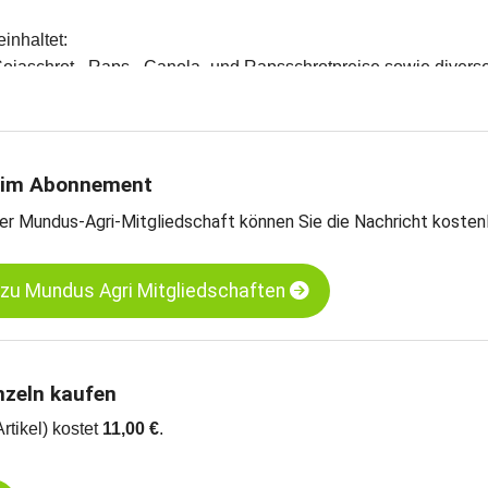
einhaltet:
Sojaschrot-, Raps-, Canola- und Rapsschrotpreise sowie divers
en und Meinungen des Handels
teschätzungen
rntebilanzen und Import- und Exportdaten
schrot, kurzfristige Termine, CBoT
 im Abonnement
abohnen, getrocknet, kurzfristige Termine, CBOT
er Mundus-Agri-Mitgliedschaft können Sie die Nachricht kosten
öl, raffiniert, CBOT
s, MATIF
 zu Mundus Agri Mitgliedschaften
nzeln kaufen
Artikel) kostet
11,00 €
.