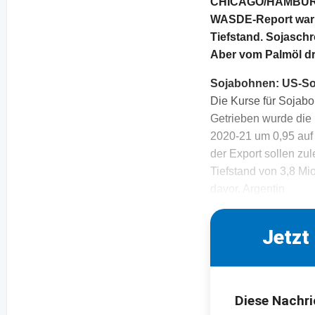
CHICAGO/HAMBURG. 
WASDE-Report war f
Tiefstand. Sojasch
Aber vom Palmöl dr
Sojabohnen: US-Soj
Die Kurse für Sojab
Getrieben wurde die
2020-21 um 0,95 auf
der Export sollen z
Tiefstand von 3,8 Mio
davor. Argentin
Jetzt
Diese Nachri