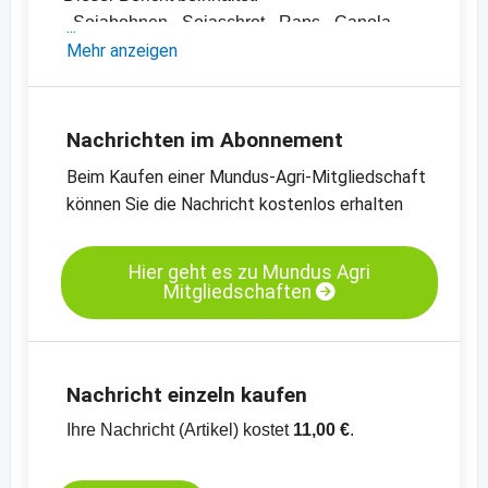
- Sojabohnen-, Sojaschrot-, Raps-, Canola-
und Rapsschrotpreise sowie diverse
Mehr anzeigen
Pflanzenöle
- Einschätzungen und Meinungen des
Handels
Nachrichten im Abonnement
- Offizielle Ernteschätzungen
Beim Kaufen einer Mundus-Agri-Mitgliedschaft
- Preischarts, Erntebilanzen und Import- und
können Sie die Nachricht kostenlos erhalten
Exportdaten
-
Preischart Sojaschrot, kurzfristige Termine,
CBoT
Hier geht es zu Mundus Agri
Mitgliedschaften
-
Preischart Sojabohnen, getrocknet,
kurzfristige Termine, CBOT
-
Preischart Sojaöl, raffiniert, CBOT
-
Preischart Raps, MATIF
Nachricht einzeln kaufen
Ihre Nachricht (Artikel) kostet
11,00 €
.