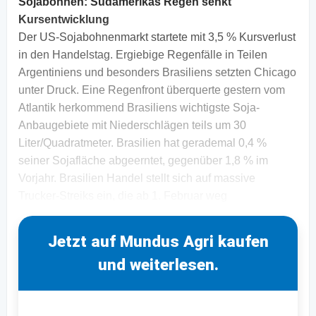
Sojabohnen: Südamerikas Regen senkt
Kursentwicklung
Der US-Sojabohnenmarkt startete mit 3,5 % Kursverlust
in den Handelstag. Ergiebige Regenfälle in Teilen
Argentiniens und besonders Brasiliens setzten Chicago
unter Druck. Eine Regenfront überquerte gestern vom
Atlantik herkommend Brasiliens wichtigste Soja-
Anbaugebiete mit Niederschlägen teils um 30
Liter/Quadratmeter. Brasilien hat gerademal 0,4 %
seiner Sojafläche abgeerntet, gegenüber 1,8 % im
Vorjahr. Brasilien Handel stellt sich auf massive
Trucker-Streiks ein, die ab 1. Februar weg
Jetzt auf Mundus Agri kaufen
und weiterlesen.