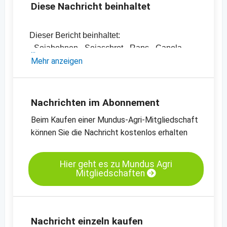
Diese Nachricht beinhaltet
Dieser Bericht beinhaltet:
- Sojabohnen-, Sojaschrot-, Raps-, Canola-
und Rapsschrotpreise sowie diverse
Mehr anzeigen
Pflanzenöle
- Einschätzungen und Meinungen des
Handels
Nachrichten im Abonnement
- Offizielle Ernteschätzungen
Beim Kaufen einer Mundus-Agri-Mitgliedschaft
- Preischarts, Erntebilanzen und Import- und
können Sie die Nachricht kostenlos erhalten
Exportdaten
-
Preischart Sojaschrot, kurzfristige Termine,
CBoT
Hier geht es zu Mundus Agri
Mitgliedschaften
-
Preischart Sojabohnen, getrocknet,
kurzfristige Termine, CBOT
-
Preischart Sojaöl, raffiniert, CBOT
-
Preischart Raps, MATIF
Nachricht einzeln kaufen