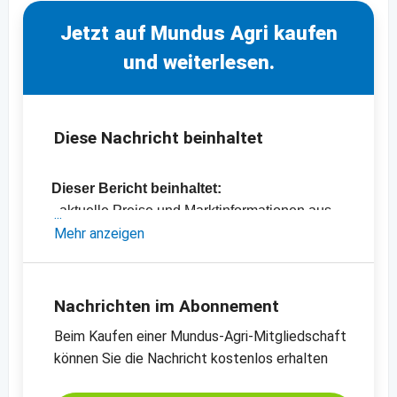
Jetzt auf Mundus Agri kaufen
und weiterlesen.
Diese Nachricht beinhaltet
Dieser Bericht beinhaltet:
- aktuelle Preise und Marktinformationen aus
Spanien und den USA
Mehr anzeigen
- eine kurze Analyse des ABC-
Positionsberichts vom Juli
-
Mandeln, natur, 18/20, Valencia
Nachrichten im Abonnement
-
Mandeln, natur, 27/30, Largueta
Beim Kaufen einer Mundus-Agri-Mitgliedschaft
-
Preischart für Mandeln, blanchiert, 27/30,
können Sie die Nachricht kostenlos erhalten
California SSR
-
weitere Preischarts