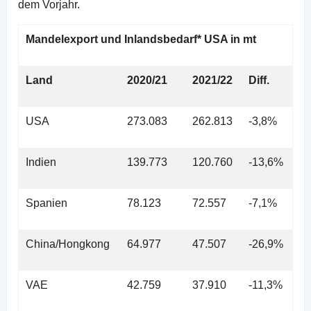
dem Vorjahr.
Mandelexport und Inlandsbedarf* USA in mt
Land
2020/21
2021/22
Diff.
USA
273.083
262.813
-3,8%
Indien
139.773
120.760
-13,6%
Spanien
78.123
72.557
-7,1%
China/Hongkong
64.977
47.507
-26,9%
VAE
42.759
37.910
-11,3%