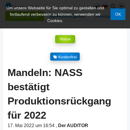
Um unsere Webseite für Sie optimal zu gestalten und
fortlaufend verbessern zu können, verwenden wir
OK
Mitglied werden
Nachrichtenportal
Adressen
Cookies.
Nüsse
Kostenfrei
Mandeln: NASS
bestätigt
Produktionsrückgang
für 2022
17. Mai 2022 um 16:54
,
Der AUDITOR