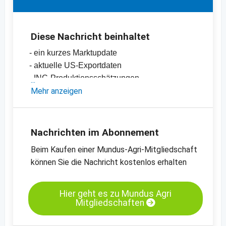
Diese Nachricht beinhaltet
- ein kurzes Marktupdate
- aktuelle US-Exportdaten
- INC-Produktionsschätzungen
- Preise in Spanien
Mehr anzeigen
-
Preischart für Mandeln, natur, +14, Valencia
-
Preischart für Mandeln, natur, 12/14 mm,
Valencia
Nachrichten im Abonnement
-
Preischart für Mandeln, blanchiert, 27/30,
Beim Kaufen einer Mundus-Agri-Mitgliedschaft
California SSR
können Sie die Nachricht kostenlos erhalten
-
weitere Preischarts
Hier geht es zu Mundus Agri
Mitgliedschaften