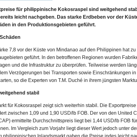
reise für philippinische Kokosraspel sind weitgehend stab
ereits leicht nachgeben. Das starke Erdbeben vor der Küst
äden in den Produktionsgebieten geführt.
r Schäden
rke 7,8 vor der Küste von Mindanao auf den Philippinen hat z
gebieten geführt. In den betroffenen Regionen wurden Fabri
gen und die Infrastruktur zu überprüfen. Teilweise werden länge
 allem Verzögerungen bei Transporten sowie Einschränkungen i
rten, so die Experten von T.M. Duché in ihrem jüngsten Markt
weitgehend stabil
rkt für Kokosraspel zeigt sich weiterhin stabil. Die Exportpreis
rt zwischen 1,09 und 1,90 USD/lb FOB. Der von den United C
UCAP) ermittelte Durchschnittspreis liegt bei 1,44 USD/lb FOB f
onen. Im Vergleich zum Vorjahr liegt dieser Wert jedoch unter 
m philippinischen Inlandsmarkt gaben die Preise indes leicht na