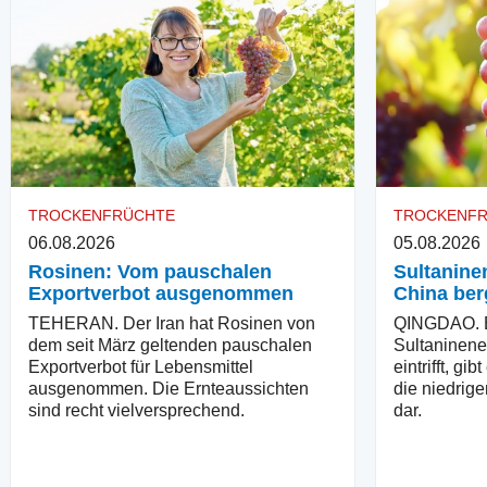
TROCKENFRÜCHTE
TROCKENF
06.08.2026
05.08.2026
Rosinen: Vom pauschalen
Sultaninen
Exportverbot ausgenommen
China ber
TEHERAN. Der Iran hat Rosinen von
QINGDAO. B
dem seit März geltenden pauschalen
Sultaninener
Exportverbot für Lebensmittel
eintrifft, g
ausgenommen. Die Ernteaussichten
die niedrige
sind recht vielversprechend.
dar.