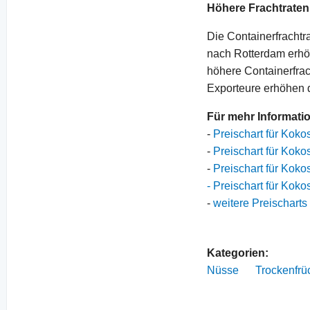
Höhere Frachtraten
Die Containerfrachtr
nach Rotterdam erhö
höhere Containerfra
Exporteure erhöhen d
Für mehr Informati
-
Preischart für Koko
-
Preischart für Koko
-
Preischart für Koko
- Preischart für Kok
-
weitere Preischarts
Kategorien:
Nüsse
Trockenfrü