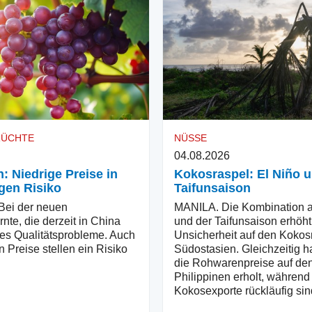
RÜCHTE
NÜSSE
04.08.2026
: Niedrige Preise in
Kokosraspel: El Niño 
gen Risiko
Taifunsaison
ei der neuen
MANILA. Die Kombination a
nte, die derzeit in China
und der Taifunsaison erhöht
ibt es Qualitätsprobleme. Auch
Unsicherheit auf den Kokos
n Preise stellen ein Risiko
Südostasien. Gleichzeitig h
die Rohwarenpreise auf de
Philippinen erholt, während
Kokosexporte rückläufig sin