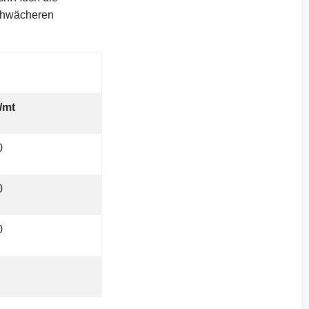
schwächeren
/mt
0
0
0