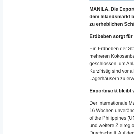
MANILA. Die Exportp
dem Inlandsmarkt b
zu erheblichen Sch
Erdbeben sorgt fü
Ein Erdbeben der Stä
mehreren Kokosanbau
geschlossen, um Anla
Kurzfristig sind vor
Lagerhäusern zu erwa
Exportmarkt bleibt 
Der internationale Ma
16 Wochen unverände
of the Philippines (
und weitere Zielregi
Durchschnitt. Auf de