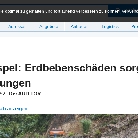
Such
e optimal zu gestalten und fortlaufend verbessern zu können, verwen
Adressen
Angebote
Anfragen
Logistics
Pre
pel: Erdbebenschäden sor
rungen
:52
,
Der AUDITOR
sch anzeigen