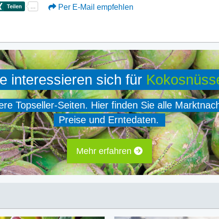
Per E-Mail empfehlen
e interessieren sich für
Kokosnüss
e Topseller-Seiten. Hier finden Sie alle Marktnac
Preise und Erntedaten.
Mehr erfahren