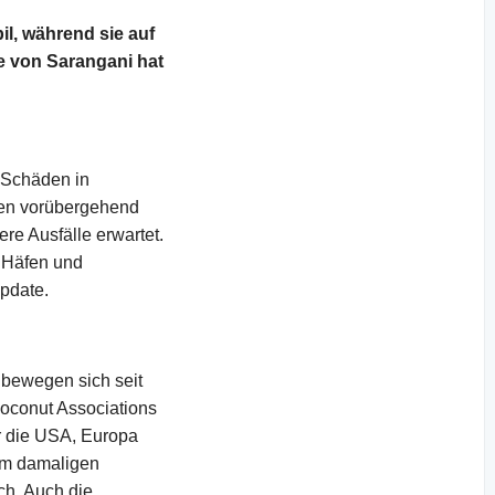
il, während sie auf
e von Sarangani hat
u Schäden in
ken vorübergehend
re Ausfälle erwartet.
n Häfen und
update.
e bewegen sich seit
oconut Associations
ür die USA, Europa
dem damaligen
ch. Auch die