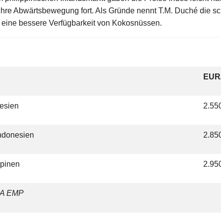
 ihre Abwärtsbewegung fort. Als Gründe nennt T.M. Duché die 
 eine bessere Verfügbarkeit von Kokosnüssen.
g
EUR
nesien
2.55
Indonesien
2.85
ippinen
2.95
CA EMP