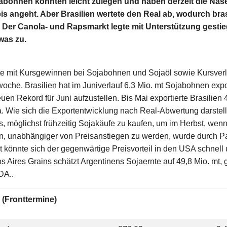
ohnen konnten leicht zulegen und haben derzeit die Nase
is angeht. Aber Brasilien wertete den Real ab, wodurch br
. Der Canola- und Rapsmarkt legte mit Unterstützung gesti
was zu.
te mit Kursgewinnen bei Sojabohnen und Sojaöl sowie Kursverl
oche. Brasilien hat im Juniverlauf 6,3 Mio. mt Sojabohnen export
n Rekord für Juni aufzustellen. Bis Mai exportierte Brasilien 4
a. Wie sich die Exportentwicklung nach Real-Abwertung darstell
s, möglichst frühzeitig Sojakäufe zu kaufen, um im Herbst, we
n, unabhängiger von Preisanstiegen zu werden, wurde durch 
t könnte sich der gegenwärtige Preisvorteil in den USA schnell
 Aires Grains schätzt Argentinens Sojaernte auf 49,8 Mio. mt, 
SDA..
 (Fronttermine)