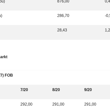
bu)
876,00
0,
u)
286,70
-0
28,43
1,
arkt
/7) FOB
7/20
8/20
9/20
292,00
291,00
291,00