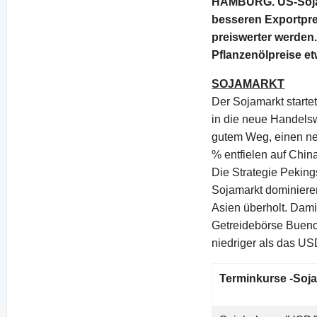
HAMBURG. US-Sojab
besseren Exportpre
preiswerter werden
Pflanzenölpreise et
SOJAMARKT
Der Sojamarkt starte
in die neue Handelsw
gutem Weg, einen neue
% entfielen auf Chin
Die Strategie Peking
Sojamarkt dominiere
Asien überholt. Dami
Getreidebörse Buenos
niedriger als das U
Terminkurse -Soja