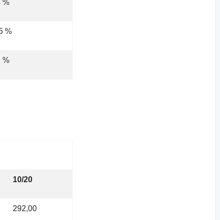
4 %
,5 %
2 %
10/20
292,00