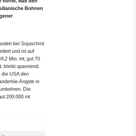
 vorne, was den
asilianische Bohnen
egener
usten bei Sojaschrot
iert und ist auf
9,2 Mio. mt, gut 70
t, bleibt spannend.
nn die USA den
Pandemie-Ängste in
 umkehren. Die
gut 200.000 mt