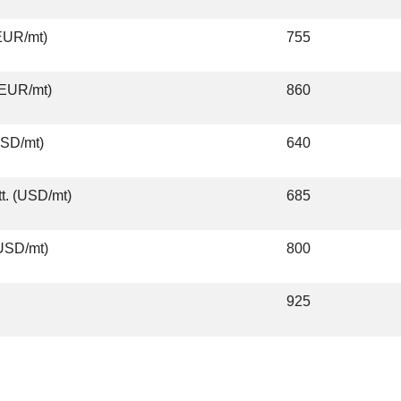
EUR/mt)
755
(EUR/mt)
860
USD/mt)
640
t. (USD/mt)
685
USD/mt)
800
925