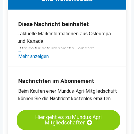
Diese Nachricht beinhaltet
- aktuelle Marktinformationen aus Osteuropa
und Kanada
- Preise für osteuropäische Leinsaat
-
Mehr anzeigen
Preischart für Leinsaat, braun, 99.9%
Reinheit, Osteuropa
-
weitere Preischarts
Nachrichten im Abonnement
Beim Kaufen einer Mundus-Agri-Mitgliedschaft
können Sie die Nachricht kostenlos erhalten
Hier geht es zu Mundus Agri
Mitgliedschaften