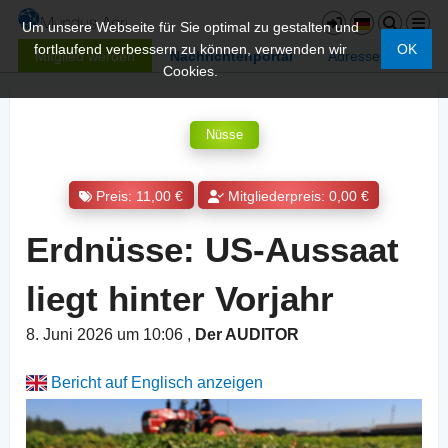
Um unsere Webseite für Sie optimal zu gestalten und
fortlaufend verbessern zu können, verwenden wir
OK
Mitglied werden
Nachrichtenportal
Adressen
Cookies.
Nüsse
Preis: 11,00 €
Mitgliederpreis: 0,00 €
Erdnüsse: US-Aussaat
liegt hinter Vorjahr
8. Juni 2026 um 10:06
,
Der AUDITOR
Bericht auf Englisch anzeigen