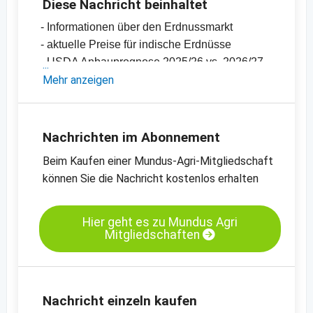
Diese Nachricht beinhaltet
- Informationen über den Erdnussmarkt
- aktuelle Preise für indische Erdnüsse
- USDA Anbauprognose 2025/26 vs. 2026/27
-
Mehr anzeigen
Preischart Erdnüsse, mit Haut, 40/50, Bold,
Indien
-
Preischart Erdnüsse, mit Haut, 50/60, Java,
Indien
Nachrichten im Abonnement
-
allgemeine Preisinformationen
Beim Kaufen einer Mundus-Agri-Mitgliedschaft
können Sie die Nachricht kostenlos erhalten
Hier geht es zu Mundus Agri
Mitgliedschaften
Nachricht einzeln kaufen