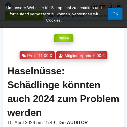
Um unsere Webseite für Sie optimal zu gestalten und
fortlaufend verbessern zu können, verwenden wir
OK
Mitglied werden
Nachrichtenportal
Adressen
Cookies.
Nüsse
Preis: 11,00 €
Mitgliederpreis: 0,00 €
Haselnüsse:
Schädlinge könnten
auch 2024 zum Problem
werden
10. April 2024 um 15:49
,
Der AUDITOR