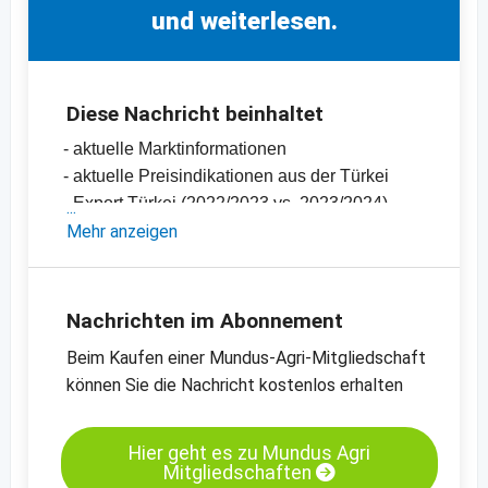
und weiterlesen.
Diese Nachricht beinhaltet
- aktuelle Marktinformationen
- aktuelle Preisindikationen aus der Türkei
- Export Türkei (2022/2023 vs. 2023/2024)
-
Mehr anzeigen
Preischart für Haselnusskerne, natur, 11/13
mm
-
weitere Preischarts
Nachrichten im Abonnement
Beim Kaufen einer Mundus-Agri-Mitgliedschaft
können Sie die Nachricht kostenlos erhalten
Hier geht es zu Mundus Agri
Mitgliedschaften