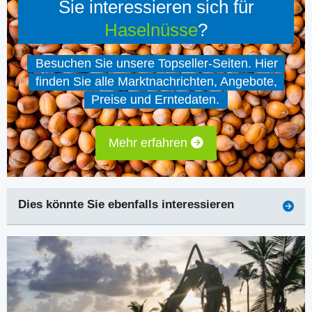
Sie interessieren sich für
Haselnüsse
?
Besuchen Sie unsere Topseller-Seiten. Hier
finden Sie alle Marktnachrichten, Angebote,
Preise und Erntedaten.
Mehr erfahren
Dies könnte Sie ebenfalls interessieren