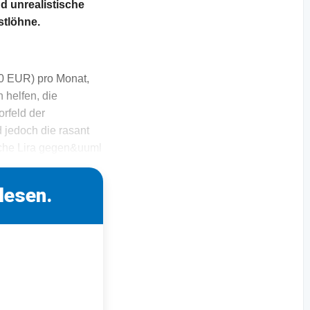
d unrealistische
stlöhne.
20 EUR) pro Monat,
 helfen, die
rfeld der
jedoch die rasant
ische Lira gegen&uuml
lesen.