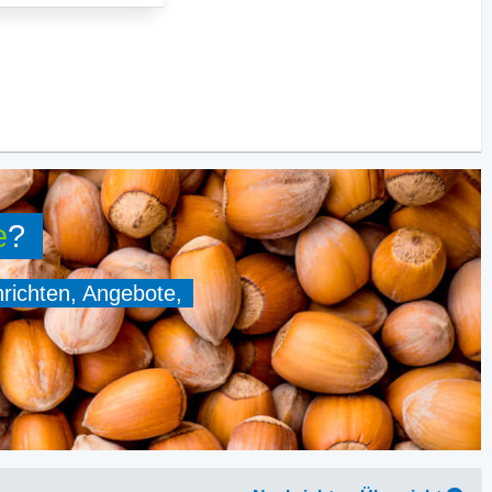
e
?
hrichten, Angebote,