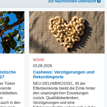
zur Nachrichten-Übersicht
NÜSSE
03.08.2026
istische
Cashews: Verzögerungen und
27
Rekordimporte
r Türkei
NEU-DELHI/BRÜSSEL. IN der
enernte
Elfenbeinküste bleibt die Ernte hinter
ückbleiben.
den ursprünglichen Erwartungen
en
zurück. Qualitätsbedenken,
 auch in den
Verzögerungen und eine