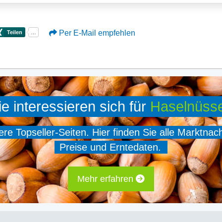
Per E-Mail empfehlen
ie interessieren sich für
Haselnüss
e Topseller-Seiten. Hier finden Sie alle Marktnac
Preise und Erntedaten.
Mehr erfahren