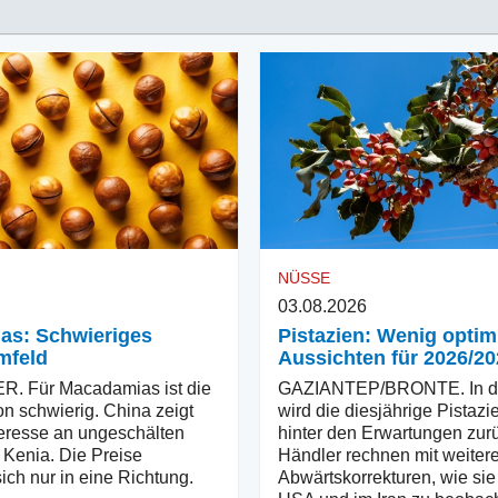
NÜSSE
03.08.2026
as: Schwieriges
Pistazien: Wenig optim
mfeld
Aussichten für 2026/20
 Für Macadamias ist die
GAZIANTEP/BRONTE. In de
on schwierig. China zeigt
wird die diesjährige Pistazi
nteresse an ungeschälten
hinter den Erwartungen zur
Kenia. Die Preise
Händler rechnen mit weiter
ich nur in eine Richtung.
Abwärtskorrekturen, wie sie