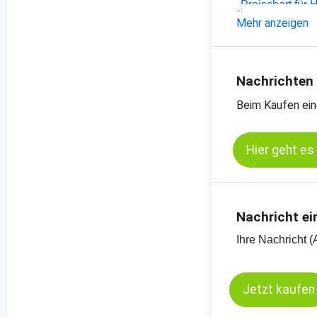
-
Preischart für
-
Mehr anzeigen
weitere Preisch
Nachrichten
Beim Kaufen ein
Hier geht es
Nachricht ei
Ihre Nachricht (
Jetzt kaufen