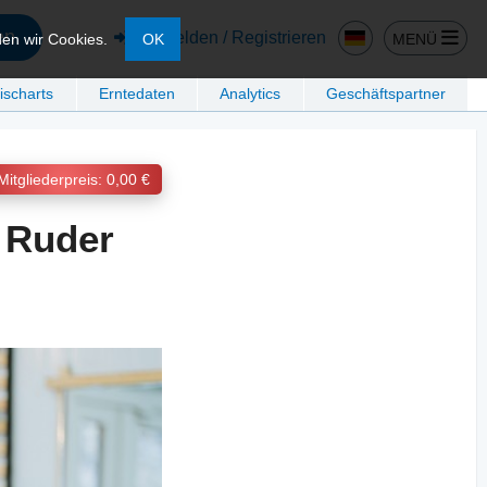
en
Anmelden / Registrieren
MENÜ
den wir Cookies.
OK
ischarts
Erntedaten
Analytics
Geschäftspartner
Mitgliederpreis: 0,00 €
 Ruder