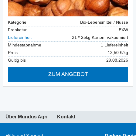
Kategorie
Bio-Lebensmittel / Nüsse
Frankatur
EXW
Liefereinheit
21
25kg Karton, vakuumiert
Mindestabnahme
1 Liefereinheit
Preis
13,50 €/kg
Gültig bis
29.08.2026
ZUM ANGEBOT
Über Mundus Agri
Kontakt
Hilfe und Support
Dedere Deut