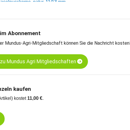
 Haselnusskerne, natur, 11/13 mm
arts
 im Abonnement
er Mundus-Agri-Mitgliedschaft können Sie die Nachricht kosten
 zu Mundus Agri Mitgliedschaften
nzeln kaufen
Artikel) kostet
11,00 €
.