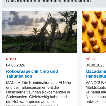
Dies könnte Sie ebenfalls interessieren
NÜSSE
NÜSSE
04.08.2026
04.08.2026
Kokosraspel: El Niño und
Macadami
Taifunsaison
Handelsu
MANILA. Die Kombination aus El Niño
VANCOUVER.
und der Taifunsaison erhöht die
Marktsituati
Unsicherheit auf den Kokosmärkten in
keinerlei I
Südostasien. Gleichzeitig haben sich
Nüssen aus 
die Rohwarenpreise auf den
entwickeln s