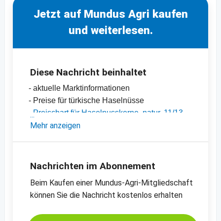
Jetzt auf Mundus Agri kaufen
und weiterlesen.
Diese Nachricht beinhaltet
- aktuelle Marktinformationen
- Preise für türkische Haselnüsse
-
Preischart für Haselnusskerne, natur, 11/13
mm
Mehr anzeigen
-
weitere Preischarts
Nachrichten im Abonnement
Beim Kaufen einer Mundus-Agri-Mitgliedschaft
können Sie die Nachricht kostenlos erhalten