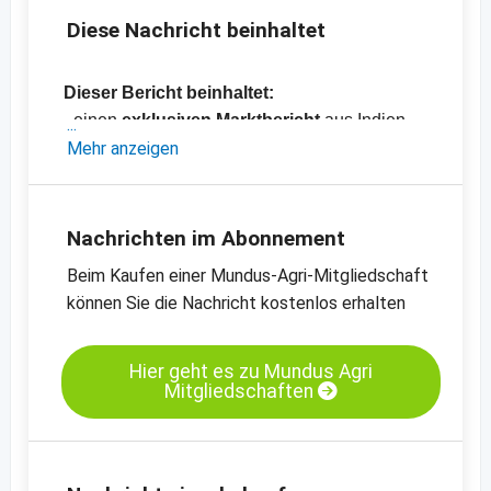
Diese Nachricht beinhaltet
Dieser Bericht beinhaltet:
- einen
exklusiven Marktbericht
aus Indien
zu Kreuzkümmel, Koriander, Kurkuma,
Mehr anzeigen
Chilischoten, Kardamom und Pfeffer
- Preisliste mit über
70 Preisen
zu Produkten
und Rohstoffen aus den Bereichen
Gewürze,
Nachrichten im Abonnement
Nüsse, Kräuter, Hülsenfrüchte,
Beim Kaufen einer Mundus-Agri-Mitgliedschaft
Trockenfrüchte, Ölsaaten und Getreide
können Sie die Nachricht kostenlos erhalten
Hier geht es zu Mundus Agri
Mitgliedschaften