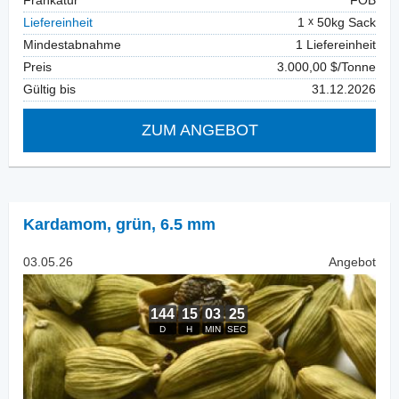
Frankatur
FOB
Liefereinheit
1
50kg Sack
Mindestabnahme
1 Liefereinheit
Preis
3.000,00 $/Tonne
Gültig bis
31.12.2026
ZUM ANGEBOT
Kardamom
,
grün, 6.5 mm
03.05.26
Angebot