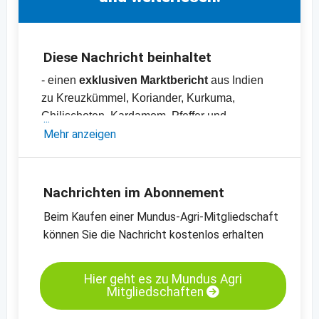
Diese Nachricht beinhaltet
- einen
exklusiven Marktbericht
aus Indien
zu Kreuzkümmel, Koriander, Kurkuma,
Chilischoten, Kardamom, Pfeffer und
Bockshornklee
Mehr anzeigen
- Preisliste mit über
70 Preisen
zu Produkten
und Rohstoffen aus den Bereichen
Gewürze,
Nüsse, Kräuter, Hülsenfrüchte,
Nachrichten im Abonnement
Trockenfrüchte, Ölsaaten und Getreide
Beim Kaufen einer Mundus-Agri-Mitgliedschaft
können Sie die Nachricht kostenlos erhalten
Hier geht es zu Mundus Agri
Mitgliedschaften