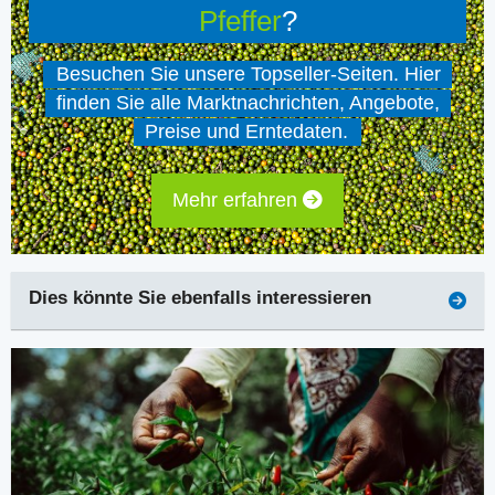
Pfeffer
?
Besuchen Sie unsere Topseller-Seiten. Hier
finden Sie alle Marktnachrichten, Angebote,
Preise und Erntedaten.
Mehr erfahren
Dies könnte Sie ebenfalls interessieren