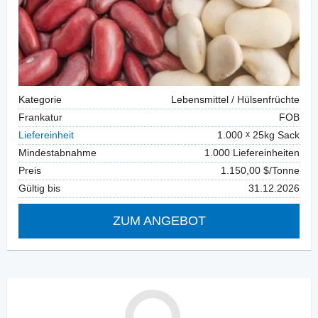
Kategorie
Lebensmittel / Hülsenfrüchte
Frankatur
FOB
Liefereinheit
1.000
25kg Sack
Mindestabnahme
1.000 Liefereinheiten
Preis
1.150,00 $/Tonne
Gültig bis
31.12.2026
ZUM ANGEBOT