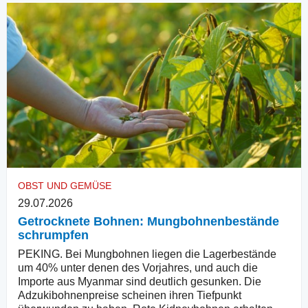
OBST UND GEMÜSE
29.07.2026
Getrocknete Bohnen: Mungbohnenbestände
schrumpfen
PEKING. Bei Mungbohnen liegen die Lagerbestände
um 40% unter denen des Vorjahres, und auch die
Importe aus Myanmar sind deutlich gesunken. Die
Adzukibohnenpreise scheinen ihren Tiefpunkt