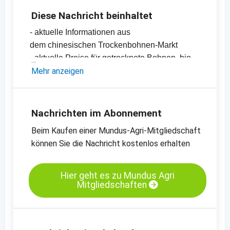
Diese Nachricht beinhaltet
- aktuelle Informationen aus
dem chinesischen Trockenbohnen-Markt
- aktuelle Preise für getrocknete Bohnen, bio
und konventionell
Mehr anzeigen
-
Preischarts
Nachrichten im Abonnement
Beim Kaufen einer Mundus-Agri-Mitgliedschaft
können Sie die Nachricht kostenlos erhalten
Hier geht es zu Mundus Agri
Mitgliedschaften