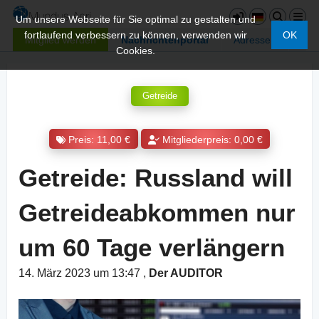
Um unsere Webseite für Sie optimal zu gestalten und
fortlaufend verbessern zu können, verwenden wir
OK
Mitglied werden
Nachrichtenportal
Adressen
Cookies.
Getreide
Preis: 11,00 €
Mitgliederpreis: 0,00 €
Getreide: Russland will
Getreideabkommen nur
um 60 Tage verlängern
14. März 2023 um 13:47
,
Der AUDITOR