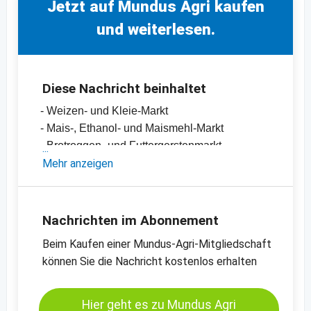
Jetzt auf Mundus Agri kaufen
und weiterlesen.
Diese Nachricht beinhaltet
- Weizen- und Kleie-Markt
- Mais-, Ethanol- und Maismehl-Markt
- Brotroggen- und Futtergerstenmarkt
- Schälhafer und Futterhafermarkt
Mehr anzeigen
- Einschätzungen und Meinungen des
Handels
- Offizielle Ernteschätzungen
Nachrichten im Abonnement
- Preischarts, Erntebilanzen und Import- und
Beim Kaufen einer Mundus-Agri-Mitgliedschaft
Exportdaten
können Sie die Nachricht kostenlos erhalten
- Preischats zu verschiedenen Kassamärkten
Kassamarkt - B-Weizen - Hamburg
Kassamarkt - Körnermais - Süd-Oldenburg
Hier geht es zu Mundus Agri