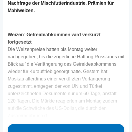
Nachfrage der Mischfutterindustrie. Prämien für
Mahlweizen.
Weizen:
Getreideabkommen wird verkürzt
fortgesetzt
Die Weizenpreise hatten bis Montag weiter
nachgegeben, bis die zögerliche Haltung Russlands mit
Blick auf die Verlängerung des Getreideabkommens
wieder für Kurauftrieb gesorgt hatte. Gestern hat
Moskau allerdings einer verkürzten Verlängerung
zugestimmt, entgegen der von UN und Türkei
unterzeichneten Dokumente nur um 60 Tage, anstatt
120 Tagen. Die Märkte reagierten am Montag zudem
auf die Schwäche des US-Dollar, die durch den
Zusammenbruch d