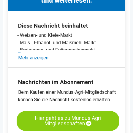
und weiterlesen.
Diese Nachricht beinhaltet
- Weizen- und Kleie-Markt
- Mais-, Ethanol- und Maismehl-Markt
- Brotroggen- und Futtergerstenmarkt
- Einschätzungen und Meinungen des
Mehr anzeigen
Handels
- Offizielle Ernteschätzungen
- Preischarts, Erntebilanzen und Import- und
Nachrichten im Abonnement
Exportdaten
Beim Kaufen einer Mundus-Agri-Mitgliedschaft
- Preischats zu verschiedenen Kassamärkten
können Sie die Nachricht kostenlos erhalten
Kassamarkt - B-Weizen - Hamburg
Kassamarkt - Körnermais - Süd-Oldenburg
Hier geht es zu Mundus Agri
Mitgliedschaften