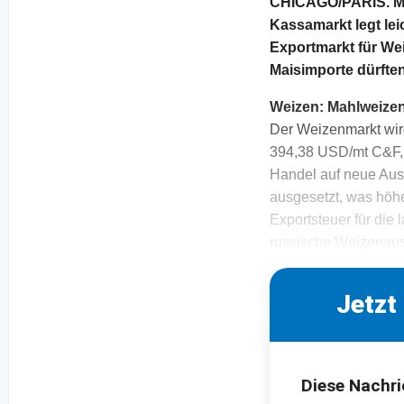
CHICAGO/PARIS. Mar
Kassamarkt legt lei
Exportmarkt für Wei
Maisimporte dürften
Weizen: Mahlweize
Der Weizenmarkt wir
394,38 USD/mt C&F, 
Handel auf neue Aus
ausgesetzt, was höhe
Exportsteuer für die
russische Weizenau
Jetzt
Diese Nachri