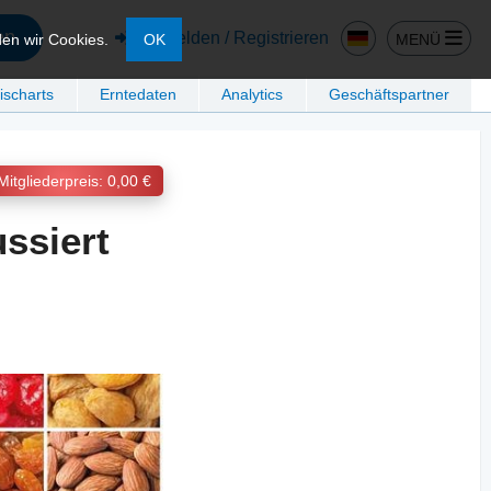
en
Anmelden / Registrieren
MENÜ
den wir Cookies.
OK
ischarts
Erntedaten
Analytics
Geschäftspartner
Mitgliederpreis: 0,00 €
ssiert