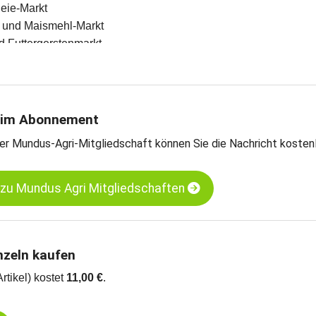
leie-Markt
l- und Maismehl-Markt
d Futtergerstenmarkt
en und Meinungen des Handels
teschätzungen
rntebilanzen und Import- und Exportdaten
 verschiedenen Kassamärkten
 im Abonnement
-Weizen - Hamburg
er Mundus-Agri-Mitgliedschaft können Sie die Nachricht kosten
rnermais - Süd-Oldenburg
 zu Mundus Agri Mitgliedschaften
nzeln kaufen
Artikel) kostet
11,00 €
.