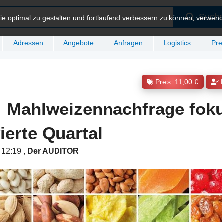
Such
e optimal zu gestalten und fortlaufend verbessern zu können, verwen
Adressen
Angebote
Anfragen
Logistics
Pre
Preis: 11,00 €
: Mahlweizennachfrage foku
ierte Quartal
m 12:19
,
Der AUDITOR