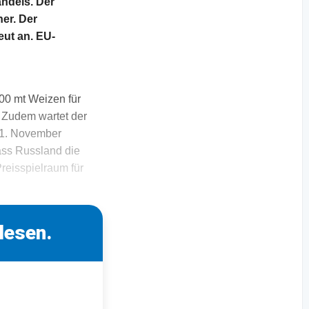
ndels. Der
her. Der
eut an. EU-
00 mt Weizen für
 Zudem wartet der
 1. November
dass Russland die
reisspielraum für
lesen.