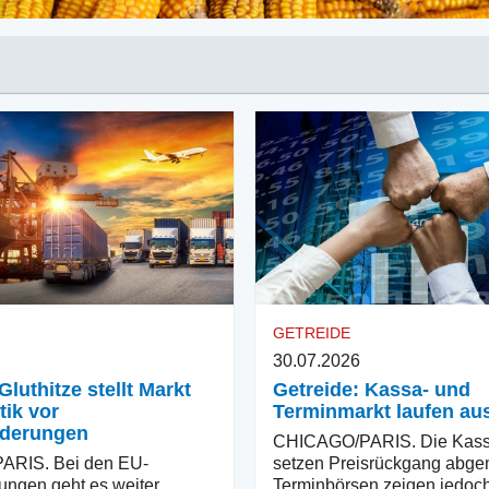
GETREIDE
30.07.2026
Gluthitze stellt Markt
Getreide: Kassa- und
tik vor
Terminmarkt laufen au
rderungen
CHICAGO/PARIS. Die Kass
RIS. Bei den EU-
setzen Preisrückgang abgemi
ungen geht es weiter
Terminbörsen zeigen jedoch