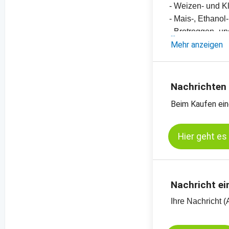
- Weizen- und K
- Mais-, Ethano
- Brotroggen- un
- Einschätzung
Mehr anzeigen
- Offizielle Ern
- Preischarts, E
- Preischats zu
Nachrichten
Kassamarkt - B
Beim Kaufen ein
Kassamarkt - Kö
Hier geht es
Nachricht ei
Ihre Nachricht (