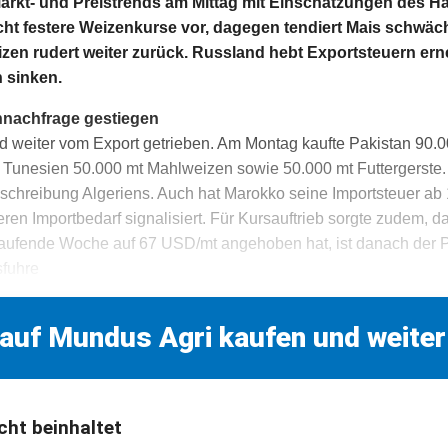
kt- und Preistrends am Mittag mit Einschätzungen des Ha
cht festere Weizenkurse vor, dagegen tendiert Mais schwäc
zen rudert weiter zurück. Russland hebt Exportsteuern ern
 sinken.
nnachfrage gestiegen
d weiter vom Export getrieben. Am Montag kaufte Pakistan 90.0
Tunesien 50.000 mt Mahlweizen sowie 50.000 mt Futtergerste.
schreibung Algeriens. Auch hat Marokko seine Importsteuer ab
ren Importbedarf signalisiert. Für Kursauftrieb sorgte zudem, 
 laufende Woche auf 67 USD/mt angehoben hat, ist danach der P
sfuhre
 auf Mundus Agri kaufen und weiter
cht beinhaltet