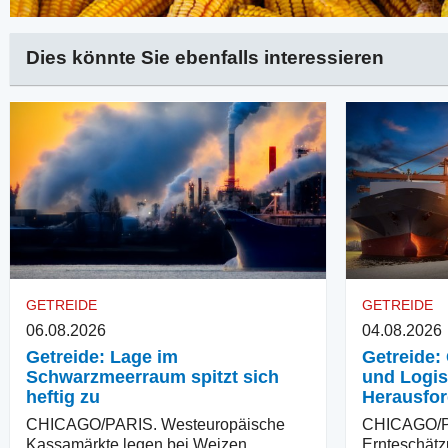
Dies könnte Sie ebenfalls interessieren
GETREIDE
GETREIDE
06.08.2026
04.08.2026
Getreide: Lage im
Getreide: 
Schwarzmeerraum spitzt sich
und Logis
heftig zu
Herausfo
CHICAGO/PARIS. Westeuropäische
CHICAGO/PA
Kassamärkte legen bei Weizen
Ernteschätz