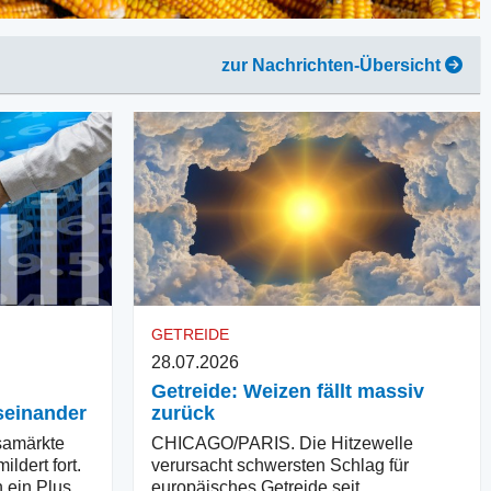
zur Nachrichten-Übersicht
GETREIDE
28.07.2026
Getreide: Weizen fällt massiv
seinander
zurück
amärkte
CHICAGO/PARIS. Die Hitzewelle
ldert fort.
verursacht schwersten Schlag für
 ein Plus,
europäisches Getreide seit