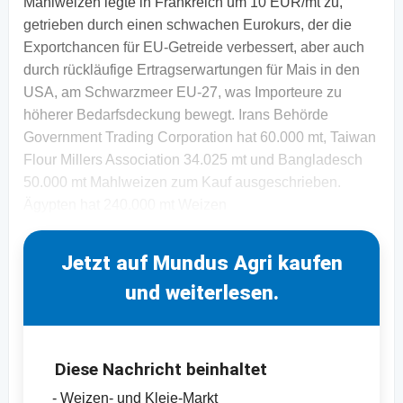
Mahlweizen legte in Frankreich um 10 EUR/mt zu,
getrieben durch einen schwachen Eurokurs, der die
Exportchancen für EU-Getreide verbessert, aber auch
durch rückläufige Ertragserwartungen für Mais in den
USA, am Schwarzmeer EU-27, was Importeure zu
höherer Bedarfsdeckung bewegt. Irans Behörde
Government Trading Corporation hat 60.000 mt, Taiwan
Flour Millers Association 34.025 mt und Bangladesch
50.000 mt Mahlweizen zum Kauf ausgeschrieben.
Ägypten hat 240.000 mt Weizen
Jetzt auf Mundus Agri kaufen
und weiterlesen.
Diese Nachricht beinhaltet
- Weizen- und Kleie-Markt