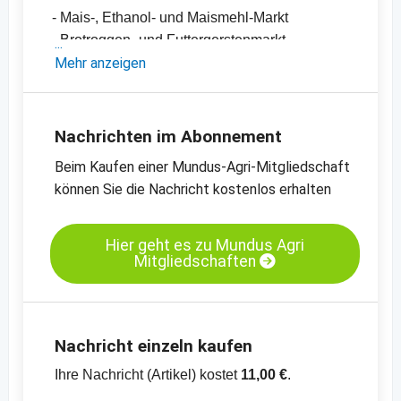
- Mais-, Ethanol- und Maismehl-Markt
- Brotroggen- und Futtergerstenmarkt
- Einschätzungen und Meinungen des
Mehr anzeigen
Handels
- Offizielle Ernteschätzungen
- Preischarts, Erntebilanzen und Import- und
Nachrichten im Abonnement
Exportdaten
Beim Kaufen einer Mundus-Agri-Mitgliedschaft
- Preischats zu verschiedenen Kassamärkten
können Sie die Nachricht kostenlos erhalten
Kassamarkt - B-Weizen - Hamburg
Kassamarkt - Körnermais - Süd-Oldenburg
Hier geht es zu Mundus Agri
Mitgliedschaften
Nachricht einzeln kaufen
Ihre Nachricht (Artikel) kostet
11,00 €
.