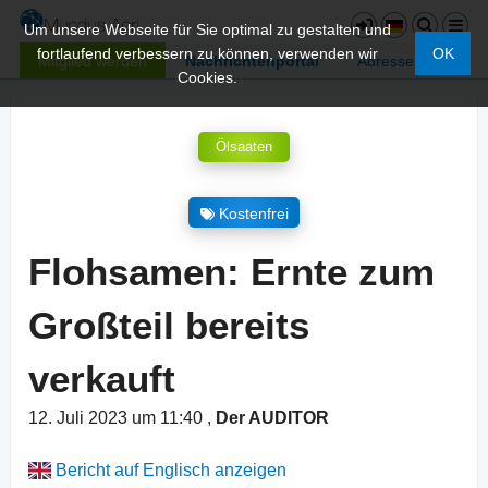
Um unsere Webseite für Sie optimal zu gestalten und
fortlaufend verbessern zu können, verwenden wir
OK
Mitglied werden
Nachrichtenportal
Adressen
Cookies.
Ölsaaten
Kostenfrei
Flohsamen: Ernte zum
Großteil bereits
verkauft
12. Juli 2023 um 11:40
,
Der AUDITOR
Bericht auf Englisch anzeigen