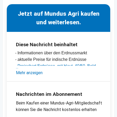
Jetzt auf Mundus Agri kaufen
und weiterlesen.
Diese Nachricht beinhaltet
- Informationen über den Erdnussmarkt
- aktuelle Preise für indische Erdnüsse
-
Preischart Erdnüsse, mit Haut, 40/50, Bold,
Indien
Mehr anzeigen
-
Preischart Erdnüsse, mit Haut, 50/60, Java,
Indien
-
allgemeine Preisinformationen
Nachrichten im Abonnement
Beim Kaufen einer Mundus-Agri-Mitgliedschaft
können Sie die Nachricht kostenlos erhalten