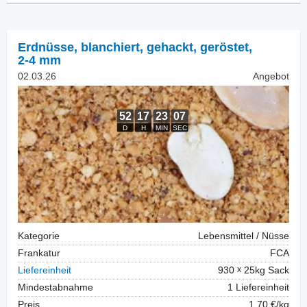
Erdnüsse, blanchiert
,
gehackt, geröstet,
2-4 mm
02.03.26
Angebot
Kategorie
Lebensmittel / Nüsse
Frankatur
FCA
Liefereinheit
930
25kg Sack
Mindestabnahme
1 Liefereinheit
Preis
1,70 €/kg